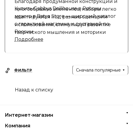
Благодаря продуманной конструкции и
Купить Gabbys Dollhouse в России
многообразию элементов, наборы легко
можно в Batya Store — широкий каталог
адаптируются под разные сценарии
с гарантией магазина и доставкой по
использования, стимулируя развитие
России
творческого мышления и моторики
Подробнее
малышей в домашней среде.
Сначала популярные
ФИЛЬТР
Назад к списку
Интернет-магазин
Компания