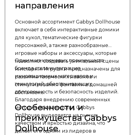
направления
Основной ассортимент Gabbys Dollhouse
включает в себя интерактивные домики
для кукол, тематические фигурки
персонажей, а также разнообразные
игровые наборы и аксессуары, которые
Одним из ключевых преимуществ
позволяют создавать уникальные сцены
бренда стала интеграция
и истории. Игрушки предназначены для
инновационных материалов и
развития творческих навыков и
технологий, обеспечивающих
стимулирования фантазии в домашней
долговечность и безопасность изделий.
обстановке.
Благодаря внедрению современных
Особенности и
методик производства, Gabbys
Dollhouse выделяется на рынке
преимущества Gabbys
качеством и яркостью дизайна, что
Dollhouse
делает его одним из лидеров в