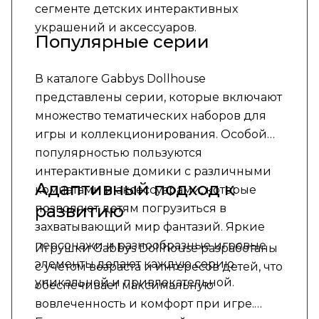
сегменте детских интерактивных
украшений и аксессуаров.
Популярные серии
В каталоге Gabbys Dollhouse
представлены серии, которые включают
множество тематических наборов для
игры и коллекционирования. Особой
популярностью пользуются
интерактивные домики с различными
Адаптивный подход к
комнатами и аксессуарами, которые
развитию
позволяют детям погрузиться в
захватывающий мир фантазий. Яркие
персонажи и разнообразные игровые
Игрушки Gabbys Dollhouse разработаны
элементы делают каждую серию
с учетом возраста и интересов детей, что
уникальной и привлекательной.
обеспечивает максимальную
вовлеченность и комфорт при игре.