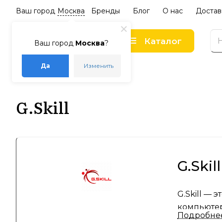
Ваш город
Москва
Бренды
Блог
О нас
Достав
Каталог
Ваш город
Москва
?
Да
Изменить
–
–
Главная
Бренды
G.Skill
G.Skill
G.Ski
G.Skill —
компьютер
Подробне
благодаря