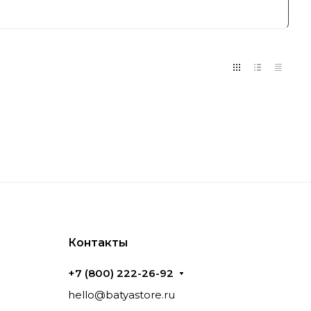
редлагает решения для энтузиастов,
тивности своих систем. Бренд сочетает в
е позиции на рынке компьютерной памяти.
вления
окопроизводительной оперативной памяти
 В каталоге бренда представлены модули с
птимальное решение для стационарного
Контакты
+7 (800) 222-26-92
 технологий и тщательном тестировании
 методы охлаждения и оптимизация
hello@batyastore.ru
ких нагрузках и совместимость с