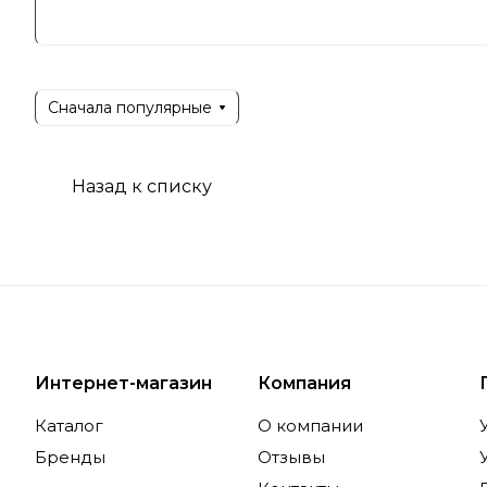
ценят про
Позициони
геймеров 
Сначала популярные
себе опыт
Назад к списку
Специ
Основным 
DDR4 и DD
различным
использов
Интернет-магазин
Компания
Каталог
О компании
Уникально
продукци
Бренды
Отзывы
таймингов