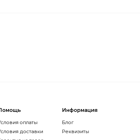
изводительность и стабильность.
руясь как производитель премиум-класса, G.Skill п
и специалистов, стремящихся к максимальной эффек
 и инновации, что позволяет сохранять лидирующи
ализация и ключевые напра
направлением G.Skill является производство выс
R5, а также SSD-накопителей и аксессуаров для ПК.
 объемом и скоростью, что позволяет подобрать о
ания в домашних и офисных системах.
Помощь
Информация
Условия оплаты
Блог
сть G.Skill заключается в применении современных
и. Ключевым преимуществом стали инновационные
Условия доставки
Реквизиты
, которые обеспечивают стабильную работу при высо