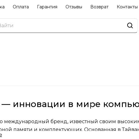
ка
Оплата
Гарантия
Отзывы
Возврат
Контакты
ll — инновации в мире компь
 это международный бренд, известный своим высоки
ной памяти и комплектующих. Основанная в Тайван
е
 продуманному подходу к разработке продукции и 