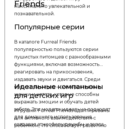
Friends
максимально увлекательной и
познавательной.
Популярные серии
В каталоге Furreal Friends
популярностью пользуются серии
пушистых питомцев с разнообразными
функциями, включая возможность
реагировать на прикосновения,
издавать звуки и двигаться. Среди
Идеальные компаньоны
ярких примеров — интерактивные
для детских игр
щенки и котята, которые способны
выражать эмоции и обучать детей
заботе. Эти модели идеально подходят
Игрушки Furreal Friends адаптированы
для домашнего использования,
для активного взаимодействия с
создавая атмосферу дружбы и тепла.
ребенком, что способствует развитию