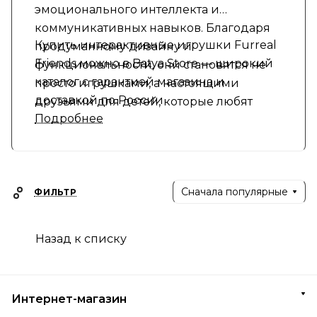
эмоционального интеллекта и
коммуникативных навыков. Благодаря
Купить интерактивные игрушки Furreal
продуманному дизайну и
Friends можно в Batya Store — широкий
функциональности, они становятся не
каталог с гарантией магазина и
просто игрушками, а настоящими
доставкой по России
друзьями для детей, которые любят
Подробнее
играть и учиться в комфортной
домашней обстановке.
Сначала популярные
ФИЛЬТР
Назад к списку
Интернет-магазин