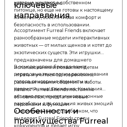
которые мечтают о собственном
ключевые
детскую аудиторию.
питомце, но еще не готовы к настоящему
направления
животному, обеспечивая комфорт и
безопасность в использовании.
Ассортимент Furreal Friends включает
разнообразные модели интерактивных
животных — от милых щенков и котят до
экзотических существ. Эти игрушки
предназначены для домашнего
В основе успеха бренда лежат
использования и позволяют детям
передовые технологии распознавания
играть и учиться одновременно,
голоса, сенсорные элементы и
развивая навыки общения и заботы.
реалистичные движения. Компания
Каталог Furreal Friends постоянно
активно применяет инновационные
обновляется, предлагая новые
разработки для создания живых эмоций
персонажи и функции.
Особенности и
и взаимодействия с ребенком, что
выделяет Furreal Friends среди
преимущества Furreal
конкурентов и делает игру