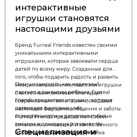
интерактивные
игрушки становятся
настоящими друзьями
Бренд Furreal Friends известен своими
уникальными интерактивными
игрушками, которые завоевали сердца
детей по всему миру. Созданные для
того, чтобы подарить радость и развить
Позиционируясь как надежный
эмоциональный интеллект, эти игрушки
партнер в развитии ребенка, Furreal
с животными оживают благодаря
Friends предлагает игрушки, которые
современным технологиям, создавая
развивают фантазию, учат
настоящее ощущение общения и заботы.
ответственности и дарят позитивные
Furreal Friends представляет собой
эмоции в домашних условиях. Их
сочетание инноваций и качественного
Специализация и
продукция подходит для детей,
исполнения, ориентированных на