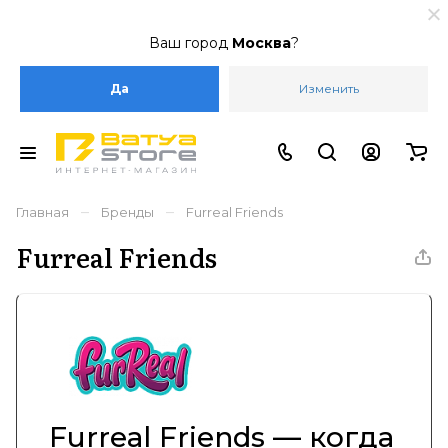
Ваш город
Москва
?
Да
Изменить
–
–
Главная
Бренды
Furreal Friends
Furreal Friends
Furreal Friends — когда