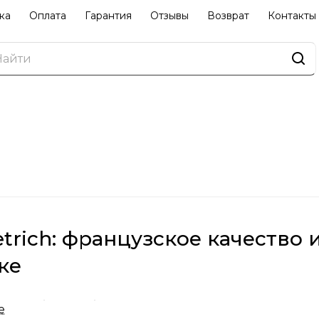
ка
Оплата
Гарантия
Отзывы
Возврат
Контакты
etrich: французское качество
ке
ch — это бренд с богатой историей, который зароди
е