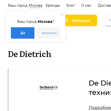
Ваш город
Москва
Бренды
Блог
О нас
Достав
Каталог
Ваш город
Москва
?
Да
Изменить
–
–
Главная
Бренды
De Dietrich
De Dietrich
De Di
техни
De Dietri
Подробне