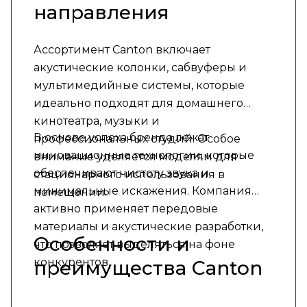
направления
Ассортимент Canton включает
акустические колонки, сабвуферы и
мультимедийные системы, которые
идеально подходят для домашнего
кинотеатра, музыки и
В основе успеха бренда лежат
профессиональных студий. Особое
инновационные технологии, которые
внимание уделяется моделям для
обеспечивают чистоту звука и
стационарного использования в
минимальные искажения. Компания
помещении.
активно применяет передовые
материалы и акустические разработки,
Особенности и
что позволяет выделяться на фоне
конкурентов.
преимущества Canton