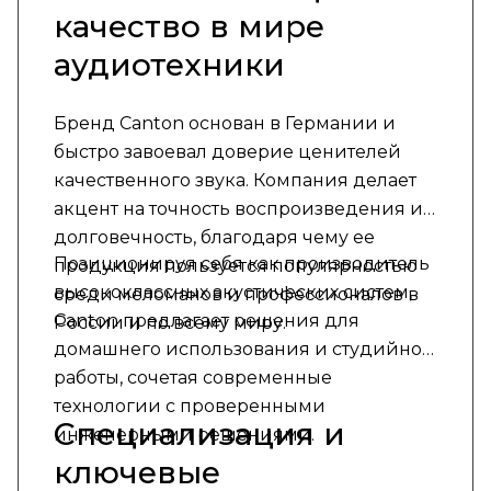
качество в мире
аудиотехники
Бренд Canton основан в Германии и
быстро завоевал доверие ценителей
качественного звука. Компания делает
акцент на точность воспроизведения и
долговечность, благодаря чему ее
Позиционируя себя как производитель
продукция пользуется популярностью
высококлассных акустических систем,
среди меломанов и профессионалов в
Canton предлагает решения для
России и по всему миру.
домашнего использования и студийной
работы, сочетая современные
технологии с проверенными
Специализация и
инженерными решениями.
ключевые