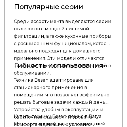
Популярные серии
Среди ассортимента выделяются серии
пылесосов с мощной системой
фильтрации, а также кухонные приборы
с расширенным функционалом, которые
идеально подходят для домашнего
применения. Эти модели отличаются
Гибкость использования
эргономичным дизайном и простотой в
обслуживании.
Техника Besen адаптирована для
стационарного применения в
помещении, что позволяет эффективно
решать бытовые задачи каждый день.
Устройства удобны в эксплуатации и
Купить технику Besen можно в Batya
обеспечивают высокий уровень
Store — широкий каталог с гарантией
комфорта в домашних условиях и