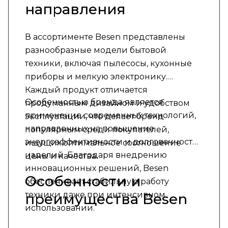
направления
В ассортименте Besen представлены
разнообразные модели бытовой
техники, включая пылесосы, кухонные
приборы и мелкую электронику.
Каждый продукт отличается
Особенностью бренда является
продуманным дизайном и удобством
применение современных технологий,
эксплуатации, что делает бренд
направленных на повышение
популярным среди покупателей,
энергоэффективности и долговечности
ищущих оптимальное соотношение
изделий. Благодаря внедрению
цены и качества.
инновационных решений, Besen
Особенности и
обеспечивает стабильную работу
техники даже при интенсивном
преимущества Besen
использовании.