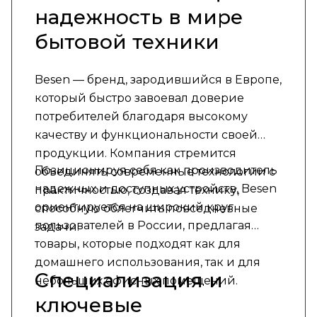
надежность в мире
бытовой техники
Besen — бренд, зародившийся в Европе,
который быстро завоевал доверие
потребителей благодаря высокому
качеству и функциональности своей
продукции. Компания стремится
Позиционируя себя как производитель
объединять современные технологии с
надежных и доступных устройств, Besen
практичностью, создавая технику,
ориентируется на широкий круг
способную облегчить повседневные
пользователей в России, предлагая
задачи.
товары, которые подходят как для
домашнего использования, так и для
Специализация и
небольших офисных помещений.
ключевые