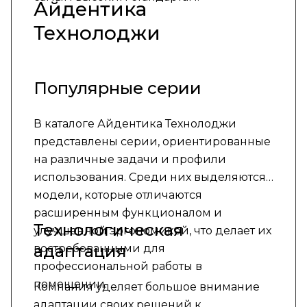
Айдентика
Технолоджи
Популярные серии
В каталоге Айдентика Технолоджи
представлены серии, ориентированные
на различные задачи и профили
использования. Среди них выделяются
модели, которые отличаются
расширенным функционалом и
Технологическая
улучшенной эргономикой, что делает их
адаптация
востребованными для
профессиональной работы в
помещении.
Компания уделяет большое внимание
адаптации своих решений к