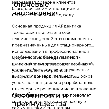
завоевывая доверие клиентов
ключевые
благодаря своим инновациям и
направления
профессиональному подходу.
Основная продукция Айдентика
Технолоджи включает в себя
технические устройства и компоненты,
предназначенные для стационарного
использования в профессиональной
Особенностью бренда является
среде. Каталог бренда охватывает
применение современных технологий,
широкий спектр товаров, способных
которые обеспечивают надежность и
удовлетворить потребности
высокую производительность. В основе
специалистов в разных отраслях.
успеха лежат тщательно разработанные
инженерные решения и использование
Особенности и
передовых материалов, что позволяет
создавать продукцию, отвечающую
преимущества
самым высоким стандартам.