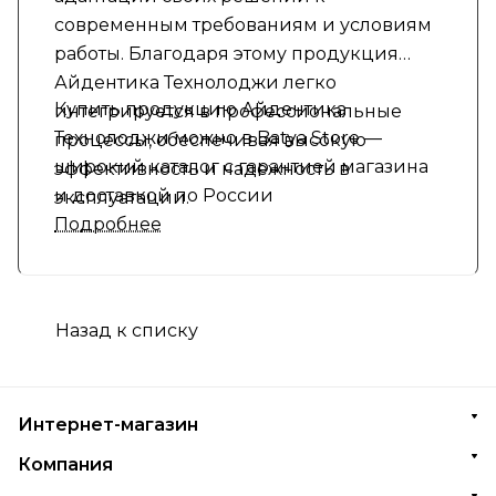
современным требованиям и условиям
работы. Благодаря этому продукция
Айдентика Технолоджи легко
Купить продукцию Айдентика
интегрируется в профессиональные
Технолоджи можно в Batya Store —
процессы, обеспечивая высокую
широкий каталог с гарантией магазина
эффективность и надежность в
и доставкой по России
эксплуатации.
Подробнее
Назад к списку
Интернет-магазин
Компания