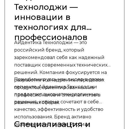
Технолоджи —
инновации в
технологиях для
профессионалов
Айдентика Технолоджи — это
российский бренд, который
зарекомендовал себя как надежный
поставщик современных технических
решений. Компания фокусируется на
Позиционируясь как лидер в своем
разработке и внедрении передовых
сегменте, Айдентика Технолоджи
продуктов, ориентированных на
предлагает высокотехнологичные
профессионалов и специалистов в
решения, которые сочетают в себе
различных сферах.
качество, эффективность и удобство
использования. Бренд активно
Специализация и
развивается на рынке России,