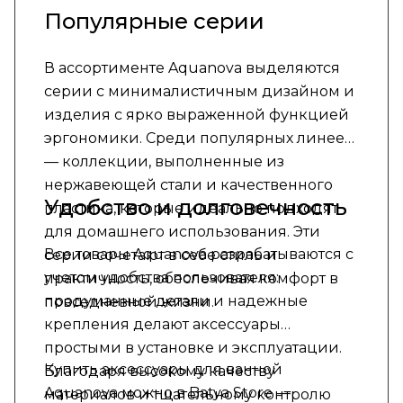
Популярные серии
В ассортименте Aquanova выделяются
серии с минималистичным дизайном и
изделия с ярко выраженной функцией
эргономики. Среди популярных линеек
— коллекции, выполненные из
нержавеющей стали и качественного
Удобство и долговечность
пластика, которые идеально подходят
для домашнего использования. Эти
Все товары Aquanova разрабатываются с
серии сочетают в себе стиль и
учетом удобства пользователя:
практичность, обеспечивая комфорт в
продуманные детали и надежные
повседневной жизни.
крепления делают аксессуары
простыми в установке и эксплуатации.
Купить аксессуары для ванной
Благодаря высокому качеству
Aquanova можно в Batya Store —
материалов и тщательному контролю