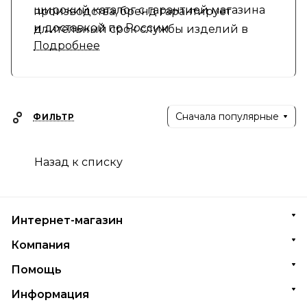
широкий каталог с гарантией магазина
производства, бренд гарантирует
и доставкой по России
длительный срок службы изделий в
Подробнее
условиях влажной среды ванной
комнаты.
Сначала популярные
ФИЛЬТР
Назад к списку
Интернет-магазин
Компания
Помощь
Информация