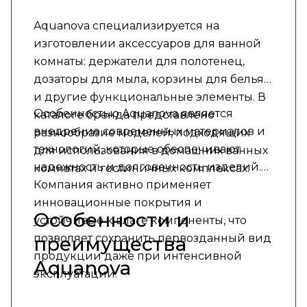
Aquanova специализируется на
изготовлении аксессуаров для ванной
комнаты: держатели для полотенец,
дозаторы для мыла, корзины для белья
и другие функциональные элементы. В
Особенностью Aquanova является
каталоге бренда представлено
внедрение современных материалов и
разнообразие моделей, подходящих
технологий, которые обеспечивают
для использования в домашних ванных
надежность и долговечность изделий.
комнатах и гостиничных комплексах.
Компания активно применяет
инновационные покрытия и
Особенности и
устойчивые к влаге компоненты, что
позволяет сохранить первозданный вид
преимущества
продукции даже при интенсивной
Aquanova
эксплуатации.