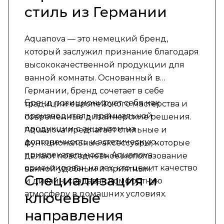
стиль из Германии
Aquanova — это немецкий бренд,
который заслужил признание благодаря
высококачественной продукции для
ванной комнаты. Основанный в
Германии, бренд сочетает в себе
Бренд позиционирует себя как
традиции европейского мастерства и
производитель премиальной
современные дизайнерские решения.
продукции с акцентом на
Aquanova предлагает стильные и
долговечность и эстетическую
функциональные аксессуары, которые
привлекательность. Aquanova
делают повседневное использование
ориентирован на тех, кто ценит качество
ванной удобным и приятным.
Специализация и
и дизайн, создавая комфортную
атмосферу в домашних условиях.
ключевые
направления