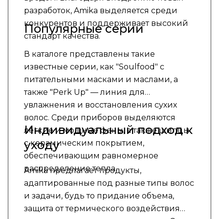
разработок, Amika выделяется среди
конкурентов и поддерживает высокий
Популярные серии
стандарт качества.
В каталоге представлены такие
известные серии, как "Soulfood" с
питательными масками и маслами, а
также "Perk Up" — линия для
увлажнения и восстановления сухих
волос. Среди приборов выделяются
Индивидуальный подход к
легкие и мощные фены, а также щипцы
уходу
с керамическим покрытием,
обеспечивающим равномерное
распределение тепла.
Amika предлагает продукты,
адаптированные под разные типы волос
и задачи, будь то придание объема,
защита от термического воздействия