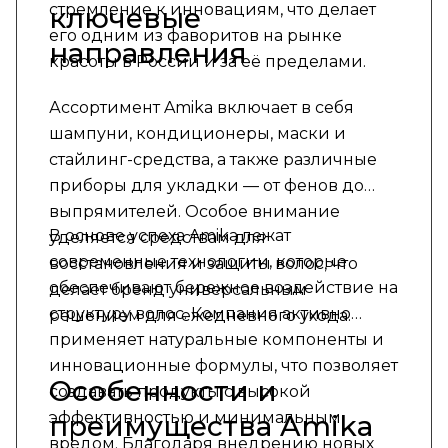
стремление к инновациям, что делает
ключевые
его одним из фаворитов на рынке
направления
красоты в России и за её пределами.
Ассортимент Amika включает в себя
шампуни, кондиционеры, маски и
стайлинг-средства, а также различные
приборы для укладки — от фенов до
выпрямителей. Особое внимание
В основе успеха Amika лежат
уделяется средствам для
современные технологии, которые
восстановления и защиты волос, что
обеспечивают бережное воздействие на
делает бренд универсальным
структуру волос. Компания активно
решением для ежедневного ухода.
применяет натуральные компоненты и
инновационные формулы, что позволяет
Особенности и
создавать продукты с высокой
эффективностью и минимальным
преимущества Amika
вредом. Благодаря внедрению новых