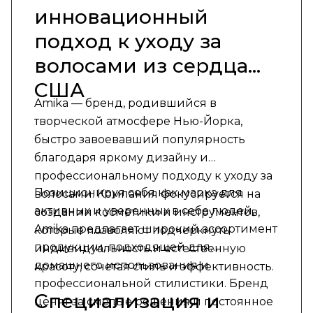
инновационный
подход к уходу за
волосами из сердца
США
Amika — бренд, родившийся в
творческой атмосфере Нью-Йорка,
быстро завоевавший популярность
благодаря яркому дизайну и
профессиональному подходу к уходу за
Позиционируя себя как марка для
волосами. Компания фокусируется на
активных и уверенных в себе людей,
создании косметики и инструментов,
Amika предлагает широкий ассортимент
которые позволяют подчеркнуть
продукции, подходящей для
индивидуальность и естественную
домашнего использования и
красоту, сочетая стиль и эффективность.
профессиональной стилистики. Бренд
Специализация и
ценят за смелые решения и постоянное