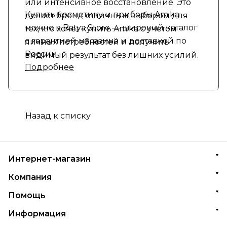
или интенсивное восстановление. Это
Купить косметику и приборы Amika
делает бренд отличным выбором для
можно в Batya Store — широкий каталог
тех, кто хочет купить Amika с учетом
с гарантией магазина и доставкой по
личных потребностей и получить
России
видимый результат без лишних усилий.
Подробнее
Назад к списку
Интернет-магазин
Компания
Помощь
Информация