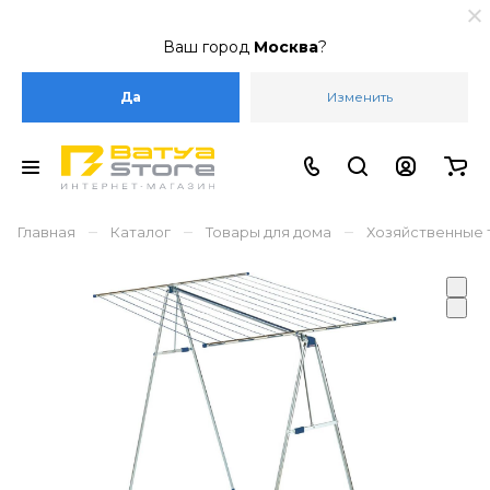
Ваш город
Москва
?
Да
Изменить
–
–
–
Главная
Каталог
Товары для дома
Хозяйственные 