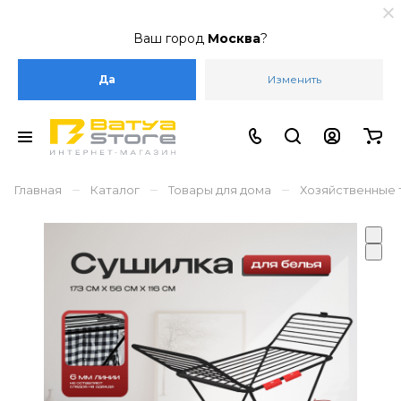
Ваш город
Москва
?
Да
Изменить
–
–
–
Главная
Каталог
Товары для дома
Хозяйственные 