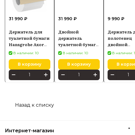
31 990 ₽
31 990 ₽
9 990 ₽
Держатель для
Двойной
Держатель 
туалетной бумаги
держатель
полотенец
Hansgrohe Axor
туалетной бумаги
двойной
Montreux
Hansgrohe AXOR
Hansgrohe
В наличии: 10
В наличии: 10
В наличии: 
42036820
Universal Circular,
AddStoris 44
белый матовый
бронза мато
В корзину
В корзину
В корзи
42857700
41770140
Назад к списку
Интернет-магазин