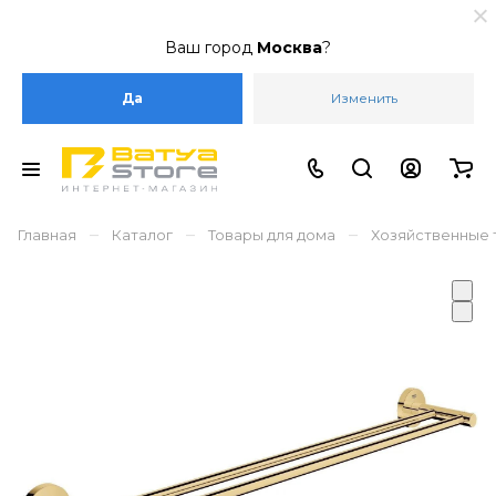
Ваш город
Москва
?
Да
Изменить
–
–
–
Главная
Каталог
Товары для дома
Хозяйственные 