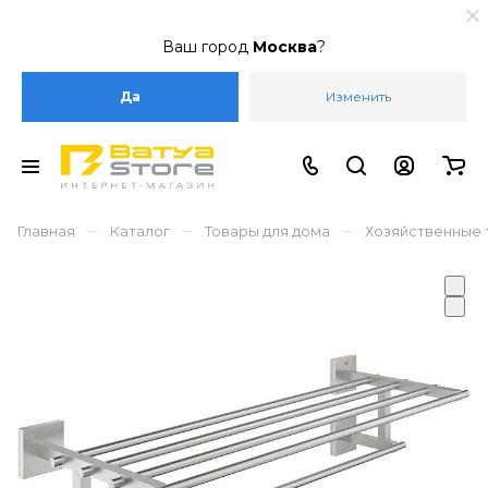
Ваш город
Москва
?
Да
Изменить
–
–
–
Главная
Каталог
Товары для дома
Хозяйственные 