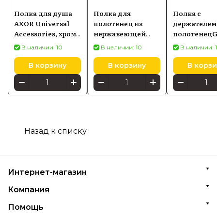
Полка для душа
Полка для
Полка с
AXOR Universal
полотенец из
держателем
Accessories, хром
нержавеющей
полотенец
42802000
стали Grohe
Selection Cu
В наличии: 10
В наличии: 10
В наличии: 
Selection 41066dc0
мм хром 40
В корзину
В корзину
В корзи
Назад к списку
Интернет-магазин
Компания
Помощь