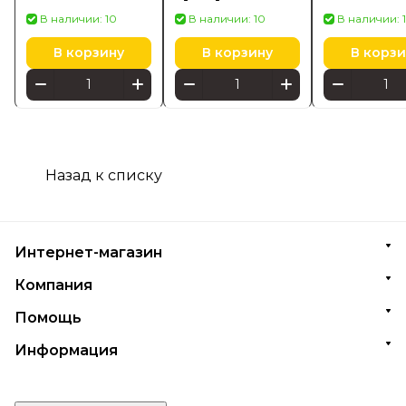
Hansgrohe
материалов,
Selection Cu
В наличии: 10
В наличии: 10
В наличии: 
41720000
белая/синяя, W1
мм хром 40
(652000)
В корзину
В корзину
В корзи
Назад к списку
Интернет-магазин
Компания
Помощь
Информация