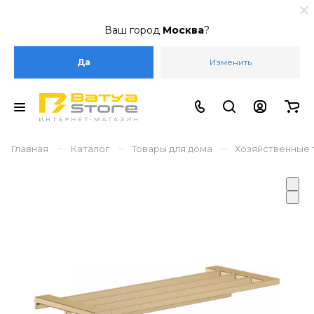
Ваш город
Москва
?
Да
Изменить
–
–
–
Главная
Каталог
Товары для дома
Хозяйственные 