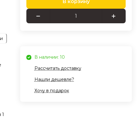
В корзину
ы
я
 для
ии
ro
В наличии: 10
е
Рассчитать доставку
Нашли дешевле?
Хочу в подарок
щным
ты,
 1