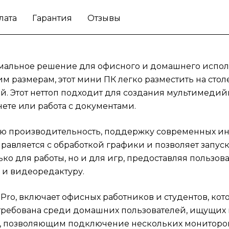
использовать Asus NUC 15 Pro, включает
лата
Гарантия
Отзывы
офисных работников и студентов, которым
необходимо устройство для работы и учеб
Также данная модель будет востребована
среди домашних пользователей, ищущих
тимальное решение для офисного и домашнего испол
компактное решение для мультимедийных
размерам, этот мини ПК легко разместить на стол
задач. Неттоп с функционалом, позволяющ
й. Этот неттоп подходит для создания мультимедий
подключение нескольких мониторов, отли
нете или работа с документами.
подходит для дизайнеров и видеоредакто
обеспечивая эффективное управление
ую производительность, поддержку современных и
несколькими окнами одновременно.
Созда
авляется с обработкой графики и позволяет запус
комфорт в своем офисе с неттопом Asus NU
ко для работы, но и для игр, предоставляя пользов
Pro и наслаждайтесь всеми его
 и видеоредактуру.
преимуществами в работе и отдыхе!
 Pro, включает офисных работников и студентов, ко
остребована среди домашних пользователей, ищущих
, позволяющим подключение нескольких мониторов