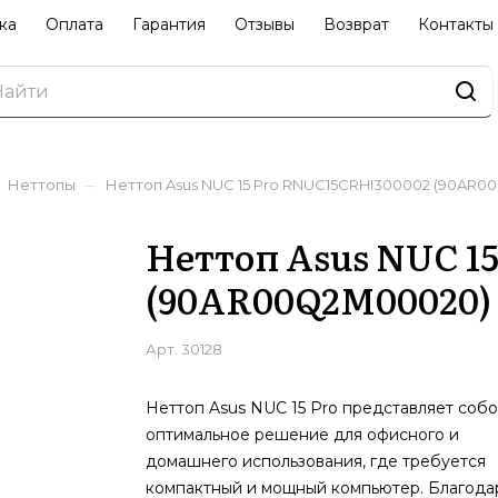
ка
Оплата
Гарантия
Отзывы
Возврат
Контакты
–
Неттопы
Неттоп Asus NUC 15 Pro RNUC15CRHI300002 (90AR
Неттоп Asus NUC 1
(90AR00Q2M00020)
Арт.
30128
Неттоп Asus NUC 15 Pro представляет соб
оптимальное решение для офисного и
домашнего использования, где требуется
компактный и мощный компьютер. Благода