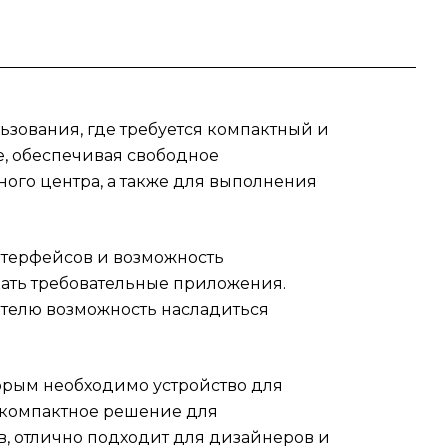
ы.
ьзования, где требуется компактный и
е, обеспечивая свободное
им
ного центра, а также для выполнения
чно
ров,
нтерфейсов и возможность
йте
кать требовательные приложения.
C 15
ателю возможность насладиться
торым необходимо устройство для
 компактное решение для
, отлично подходит для дизайнеров и