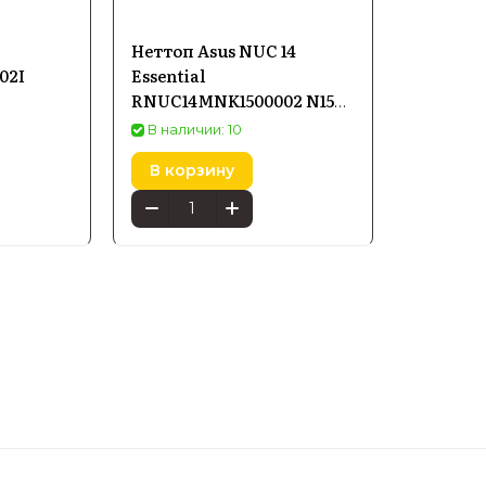
Неттоп Asus NUC 14
02I
Essential
RNUC14MNK1500002 N150
(90AR00M2M000F0)
В наличии: 10
В корзину