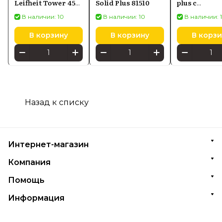
Leifheit Tower 450
Solid Plus 81510
plus с
(81456)
инновацио
В наличии: 10
В наличии: 10
В наличии: 
чехлом (500
В корзину
В корзину
В корзи
Назад к списку
Интернет-магазин
Компания
Помощь
Информация