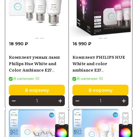
18 990 ₽
16 990 ₽
Комплект умных ламп
Комплект PHILIPS HUE
Philips Hue White and
White and color
Color Ambiance E27
ambiance E27
Starter Kit 9Вт 1100Лм
929002468810
В наличии: 10
В наличии: 10
Bluetooth (929002468811)
В корзину
В корзину