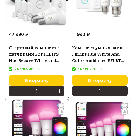
47 990 ₽
11 990 ₽
Стартовый комплект с
Комплект умных ламп
датчиками E2 PHILIPS
Philips Hue White And
Hue Secure White and
Color Ambiance E27 BT
Color Ambiance
1100 ЛМ (929002468805)
В наличии: 10
В наличии: 10
929002468824
Starter Kit
В корзину
В корзину