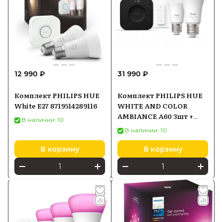
12 990 ₽
31 990 ₽
Комплект PHILIPS HUE
Комплект PHILIPS HUE
White E27 8719514289116
WHITE AND COLOR
AMBIANCE A60 3шт +
В наличии: 10
Dimmer Switch Bridge
В наличии: 10
Pro 929003853503
В корзину
В корзину