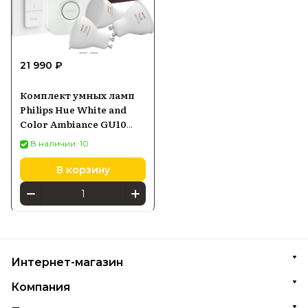
21 990 ₽
Комплект умных ламп
Philips Hue White and
Color Ambiance GU10
Starter Kit BT
В наличии: 10
(929001953113)
В корзину
Интернет-магазин
Компания