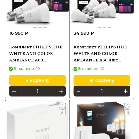
16 990 ₽
34 990 ₽
Комплект PHILIPS HUE
Комплект PHILIPS HUE
WHITE AND COLOR
WHITE AND COLOR
AMBIANCE A60
AMBIANCE A60 4шт
Bluetooth, Zigbee
929003853407
В наличии: 10
В наличии: 10
929003853502
В корзину
В корзину