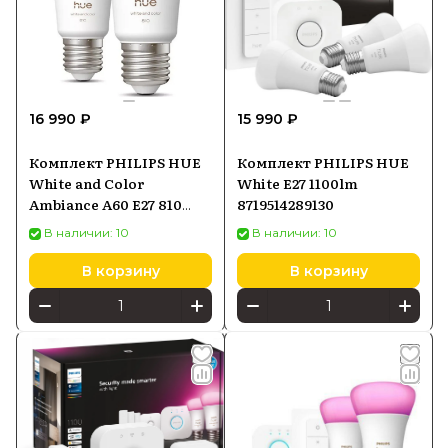
16 990 ₽
15 990 ₽
Комплект PHILIPS HUE
Комплект PHILIPS HUE
White and Color
White E27 1100lm
Ambiance A60 E27 810
8719514289130
2шт. 929003853405
В наличии: 10
В наличии: 10
В корзину
В корзину