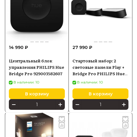
14 990 ₽
27 990 ₽
Центральный блок
Стартовый набор: 2
управления PHILIPS Hue
световые панели Play +
Bridge Pro 929003582607
Bridge Pro PHILIPS Hue
White and Color
В наличии: 10
В наличии: 10
Ambiance черный
915005733903
В корзину
В корзину