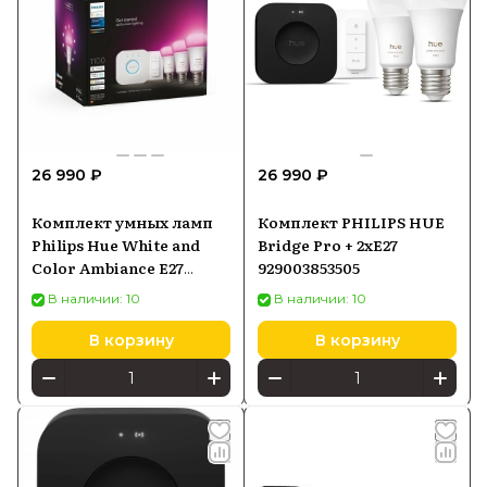
26 990 ₽
26 990 ₽
Комплект умных ламп
Комплект PHILIPS HUE
Philips Hue White and
Bridge Pro + 2xE27
Color Ambiance E27
929003853505
Starter Kit 1100LM
В наличии: 10
В наличии: 10
Bluetooth
(929002468804)
В корзину
В корзину