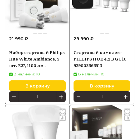
21 990 ₽
29 990 ₽
Набор стартовый Philips
Стартовый комплект
Hue White Ambiance, 3
PHILIPS HUE 4.2 В GU10
шт. E27, 1100 лм
929003666513
(929002468403)
В наличии: 10
В наличии: 10
В корзину
В корзину