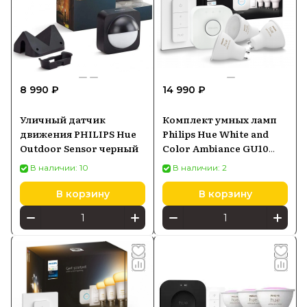
8 990 ₽
14 990 ₽
Уличный датчик
Комплект умных ламп
движения PHILIPS Hue
Philips Hue White and
Outdoor Sensor черный
Color Ambiance GU10
Starter Kit BT 400лм
В наличии: 10
В наличии: 2
В корзину
В корзину