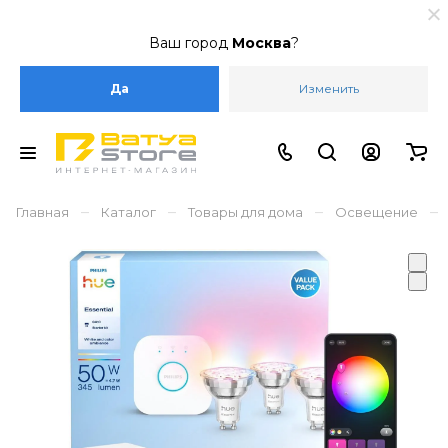
Ваш город
Москва
?
Да
Изменить
–
–
–
–
Главная
Каталог
Товары для дома
Освещение