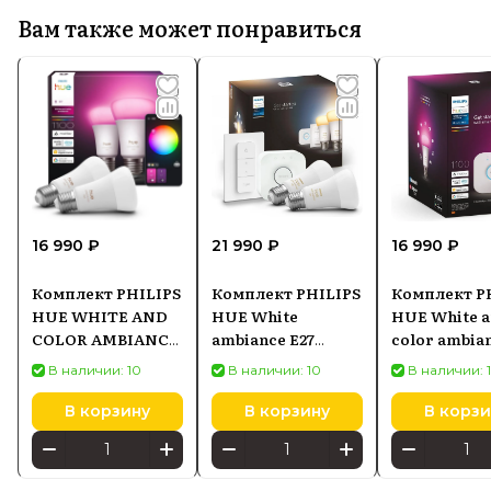
Вам также может понравиться
16 990 ₽
21 990 ₽
16 990 ₽
Комплект PHILIPS
Комплект PHILIPS
Комплект P
HUE WHITE AND
HUE White
HUE White 
COLOR AMBIANCE
ambiance E27
color ambian
A60 Bluetooth,
929002468406
92900246881
В наличии: 10
В наличии: 10
В наличии: 
Zigbee
929003853502
В корзину
В корзину
В корзи