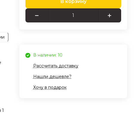
В корзину
егко
ить
о
ии
ть
овые
а,
В наличии: 10
ним
е
Рассчитать доставку
Нашли дешевле?
ма.
Хочу в подарок
 1