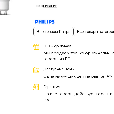
системы освещения.
Комплект позволяет л
Все описание
преобразить привычный интерьер и настро
свет под разные ситуации — от спокойног
отдыха до яркой рабочей атмосферы.
Лампочки отлично подходят для точечного
Все товары Philips
Все товары категор
освещения и помогают красиво подчеркну
детали комнаты.
PHILIPS HUE открывает н
100% оригинал
возможности для оформления пространств
позволяя создавать уютную атмосферу од
Мы продаем только оригинальны
товары из EC
движением.
Стартовый комплект станет
хорошим выбором для тех, кто хочет
Доступные цены
познакомиться с возможностями умного до
Одна из лучших цен на рынке РФ
Начните создавать идеальное освещение
вместе с PHILIPS HUE!
Гарантия
На все товары действует гарантия
год