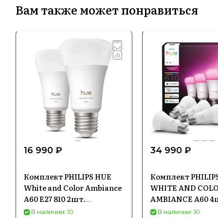
Вам также может понравиться
16 990 ₽
34 990 ₽
Комплект PHILIPS HUE
Комплект PHILIP
White and Color Ambiance
WHITE AND COL
A60 E27 810 2шт.
AMBIANCE A60 4
929003853405
929003853407
В наличии: 10
В наличии: 10