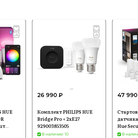
26 990 ₽
47 990
S HUE
Комплект PHILIPS HUE
Стартов
OR
Bridge Pro + 2xE27
датчика
шт
929003853505
Hue Secu
Color A
В наличии: 10
В налич