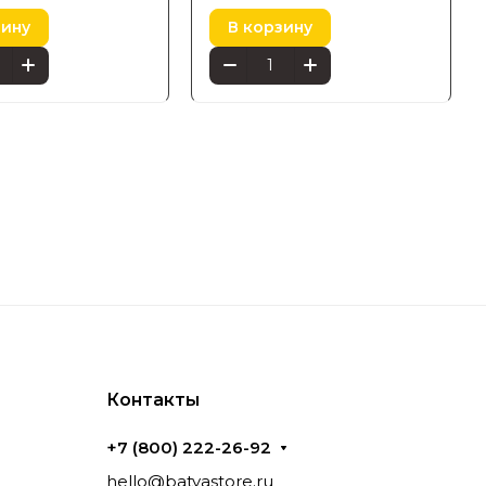
68824
зину
В корзину
Контакты
+7 (800) 222-26-92
hello@batyastore.ru