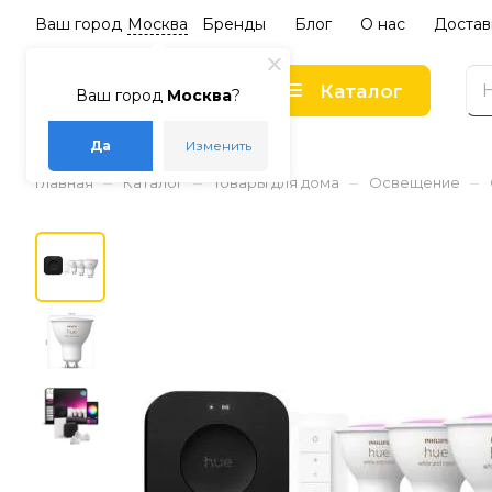
Ваш город
Москва
Бренды
Блог
О нас
Достав
Каталог
Ваш город
Москва
?
Да
Изменить
–
–
–
–
Главная
Каталог
Товары для дома
Освещение