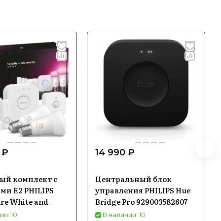
 ₽
14 990 ₽
ый комплект с
Центральный блок
ми E2 PHILIPS
управления PHILIPS Hue
re White and
Bridge Pro 929003582607
mbiance
ии: 10
В наличии: 10