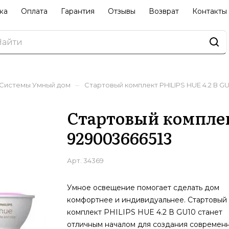
ка
Оплата
Гарантия
Отзывы
Возврат
Контакты
–
Системы Умный дом
Стартовый комплект PHILIPS HUE 4.2 В G
Стартовый комплек
929003666513
Арт.
34369
Умное освещение помогает сделать дом
комфортнее и индивидуальнее. Стартовый
комплект PHILIPS HUE 4.2 В GU10 станет
отличным началом для создания современ