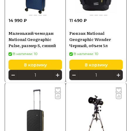
Купить рюкзаки и сумки National
14 990 ₽
11 490 ₽
Geographic можно в Batya Store с
официальной гарантией и быстрой
Маленький чемодан
Рюкзак National
доставкой по России.
National Geographic
Geographic Wonder
Pulse, размер S, синий
Черный, объем 5л
В наличии: 10
В наличии: 10
В корзину
В корзину