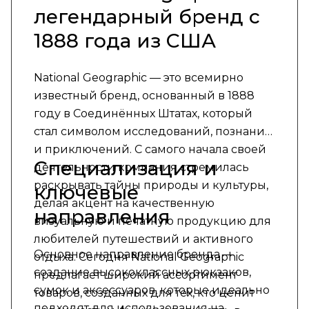
легендарный бренд с
1888 года из США
National Geographic — это всемирно
известный бренд, основанный в 1888
году в Соединённых Штатах, который
стал символом исследований, познания
и приключений. С самого начала своей
Специализация и
деятельности компания стремилась
раскрывать тайны природы и культуры,
ключевые
делая акцент на качественную
направления
визуальную и печатную продукцию для
любителей путешествий и активного
Основное направление бренда —
отдыха. Сегодня National Geographic
создание высококлассных рюкзаков,
предлагает широкий ассортимент
сумок и аксессуаров, которые идеально
товаров, созданных для тех, кто ценит
подходят для использования на