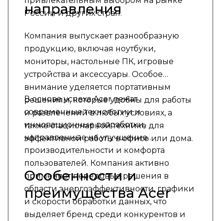
привлекательным выбором на рынке
направления
России и других стран.
Компания выпускает разнообразную
продукцию, включая ноутбуки,
мониторы, настольные ПК, игровые
устройства и аксессуары. Особое
внимание уделяется портативным
В основе успеха Acer лежат
решениям, которые удобны для работы
современные технологии и
и развлечений в любых условиях, а
инновационные разработки,
также стационарной технике для
направленные на улучшение
эффективной работы в офисе или дома.
производительности и комфорта
пользователей. Компания активно
Особенности и
применяет передовые решения в
области энергоэффективности, графики
преимущества Acer
и скорости обработки данных, что
выделяет бренд среди конкурентов и