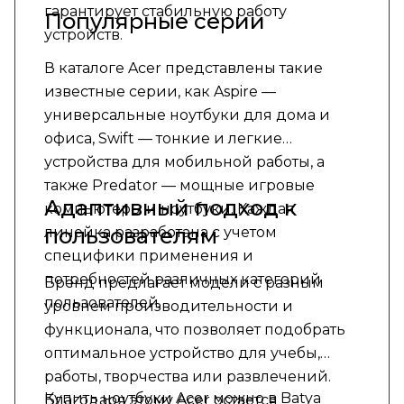
гарантирует стабильную работу
Популярные серии
устройств.
В каталоге Acer представлены такие
известные серии, как Aspire —
универсальные ноутбуки для дома и
офиса, Swift — тонкие и легкие
устройства для мобильной работы, а
также Predator — мощные игровые
Адаптивный подход к
компьютеры и ноутбуки. Каждая
пользователям
линейка разработана с учетом
специфики применения и
потребностей различных категорий
Бренд предлагает модели с разным
пользователей.
уровнем производительности и
функционала, что позволяет подобрать
оптимальное устройство для учебы,
работы, творчества или развлечений.
Купить ноутбуки Acer можно в Batya
Благодаря этому Acer остается