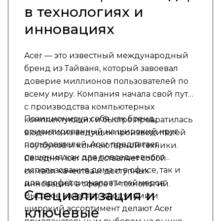
в технологиях и
инновациях
Acer — это известный международный
бренд из Тайваня, который завоевал
доверие миллионов пользователей по
всему миру. Компания начала свой путь
с производства компьютерных
Позиционируя себя как бренд,
комплектующих и быстро превратилась
ориентированный на широкий круг
в одного из ведущих производителей
пользователей, Acer предлагает
ноутбуков и компьютерной техники.
решения как для повседневного
Сегодня Acer представляет собой
использования дома и в офисе, так и
символ качества и доступных
для профессионалов и геймеров.
инноваций в сфере IT-технологий.
Специализация и
Высокое качество продукции и
широкий ассортимент делают Acer
ключевые