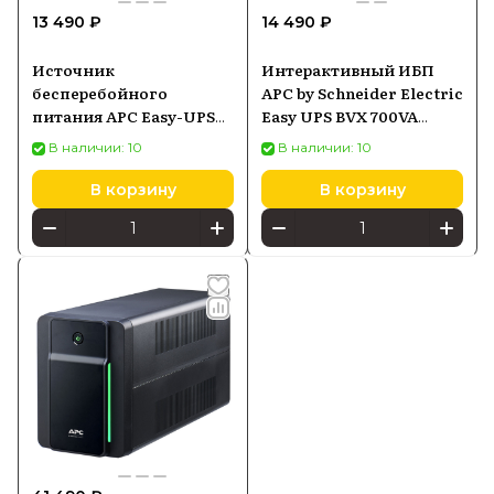
13 490 ₽
14 490 ₽
Источник
Интерактивный ИБП
бесперебойного
APC by Schneider Electric
питания APC Easy-UPS
Easy UPS BVX 700VA
BVX700LI, 700ВA
(BVX700LI-GR) черный
В наличии: 10
В наличии: 10
(BVX700LI)
В корзину
В корзину