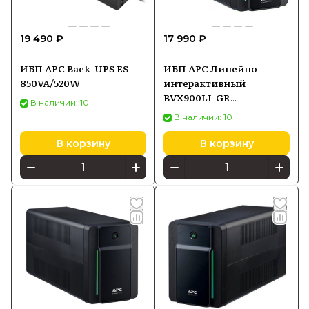
19 490 ₽
17 990 ₽
ИБП APC Back-UPS ES
ИБП APC Линейно-
850VA/520W
интерактивный
BVX900LI-GR
В наличии: 10
900VA/480W
В наличии: 10
В корзину
В корзину