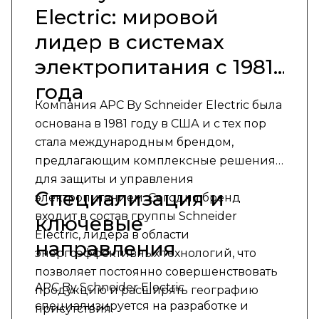
Electric: мировой
лидер в системах
электропитания с 1981
года
Компания APC By Schneider Electric была
основана в 1981 году в США и с тех пор
стала международным брендом,
предлагающим комплексные решения
для защиты и управления
Специализация и
электропитанием. Сегодня бренд
входит в состав группы Schneider
ключевые
Electric, лидера в области
направления
энергоэффективных технологий, что
позволяет постоянно совершенствовать
APC By Schneider Electric
продукцию и расширять географию
специализируется на разработке и
присутствия.