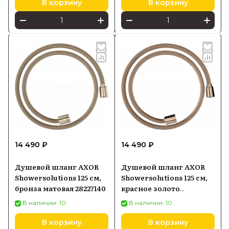
В корзину
В корзину
14 490 ₽
14 490 ₽
Душевой шланг AXOR
Душевой шланг AXOR
Showersolutions 125 см,
Showersolutions 125 см,
бронза матовая 28227140
красное золото
полированное 28227300
В наличии: 10
В наличии: 10
В корзину
В корзину