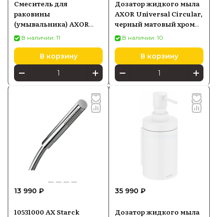
Смеситель для
Дозатор жидкого мыла
раковины
AXOR Universal Circular,
(умывальника) AXOR
черный матовый хром
Starck 10010000 хром
42810340
В наличии: 11
В наличии: 10
В корзину
В корзину
13 990 ₽
35 990 ₽
10531000 AX Starck
Дозатор жидкого мыла