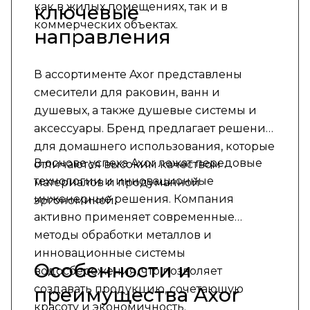
как в жилых помещениях, так и в
ключевые
коммерческих объектах.
направления
В ассортименте Axor представлены
смесители для раковин, ванн и
душевых, а также душевые системы и
аксессуары. Бренд предлагает решения
для домашнего использования, которые
В основе успеха Axor лежат передовые
отличаются высоким качеством
технологии и инновационные
материалов и продуманной
инженерные решения. Компания
эргономикой.
активно применяет современные
методы обработки металлов и
инновационные системы
Особенности и
водосбережения, что позволяет
создавать продукцию, сочетающую
преимущества Axor
красоту и экономичность.