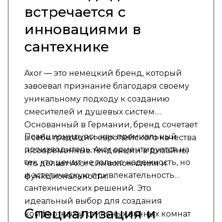
встречается с
инновациями в
сантехнике
Axor — это немецкий бренд, который
завоевал признание благодаря своему
уникальному подходу к созданию
смесителей и душевых систем.
Основанный в Германии, бренд сочетает
Позиционируясь как премиальный
в себе традиции европейского качества
производитель, Axor ориентируется на
и современные тенденции в дизайне,
тех, кто ценит не только надежность, но
что делает Axor символом стиля и
и эстетическую привлекательность
функциональности.
сантехнических решений. Это
идеальный выбор для создания
Специализация и
комфортных и стильных ванных комнат