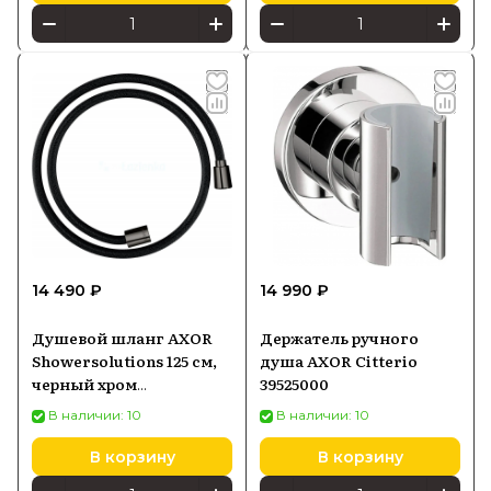
14 490 ₽
14 990 ₽
Душевой шланг AXOR
Держатель ручного
Showersolutions 125 см,
душа AXOR Citterio
черный хром
39525000
полированный 28227330
В наличии: 10
В наличии: 10
В корзину
В корзину