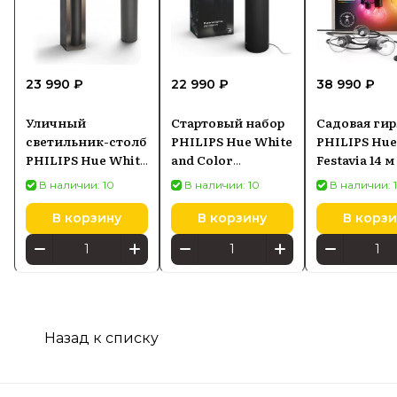
23 990 ₽
22 990 ₽
38 990 ₽
Уличный
Стартовый набор
Садовая ги
светильник-столб
PHILIPS Hue White
PHILIPS Hue
PHILIPS Hue White
and Color
Festavia 14 м
Lucca черный
Ambiance Calla
удлинител
В наличии: 10
В наличии: 10
В наличии: 
1740393P0
черный 1745130P7
модуль Blue
92900458190
В корзину
В корзину
В корзи
Назад к списку