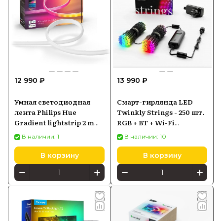
12 990 ₽
13 990 ₽
Умная светодиодная
Смарт-гирлянда LED
лента Philips Hue
Twinkly Strings - 250 шт.
Gradient lightstrip 2 m
RGB + BT + Wi-Fi
(929002994901)
(TWS250STP-BEU)
В наличии: 1
В наличии: 10
Generation II
В корзину
В корзину