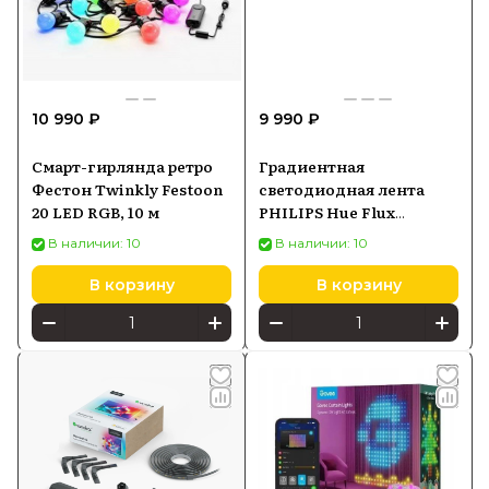
10 990 ₽
9 990 ₽
Смарт-гирлянда ретро
Градиентная
Фестон Twinkly Festoon
светодиодная лента
20 LED RGB, 10 м
PHILIPS Hue Flux
Lightstrip 3 m
В наличии: 10
В наличии: 10
929004610402
В корзину
В корзину