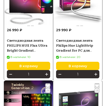
26 990 ₽
29 990 ₽
Светодиодная лента
Светодиодная лента
PHILIPS HUE Flux Ultra
Philips Hue LightStrip
Bright Gradient
Gradient for PC для
Lightstrip 5м
мониторов 32-34
В наличии: 10
В наличии: 20
929004276702
(929003498601)
В корзину
В корзину