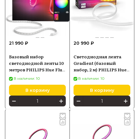
21 990 ₽
20 990 ₽
Базовый набор
Светодиодная лента
светодиодной ленты 10
Gradient (базовый
метров PHILIPS Hue Flux
набор, 2 м) PHILIPS Hue
Strip Light 929004610802
White and Color
В наличии: 10
В наличии: 10
Ambiance 8719514339965
В корзину
В корзину