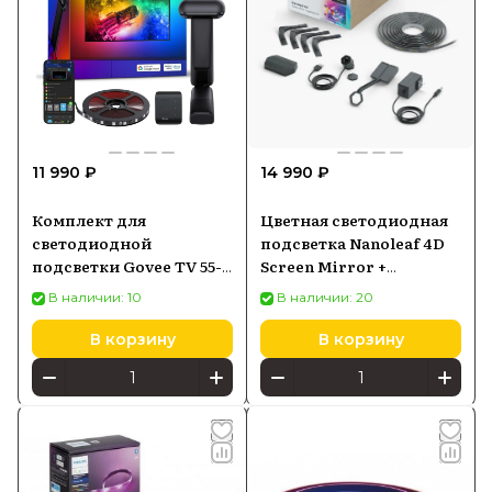
11 990 ₽
14 990 ₽
Комплект для
Цветная светодиодная
светодиодной
подсветка Nanoleaf 4D
подсветки Govee TV 55-
Screen Mirror +
65, Wi-Fi+Bluetooth
Lightstrip Kit для ТВ до
В наличии: 10
В наличии: 20
H605C
65" (NF082K02-40LS)
В корзину
В корзину