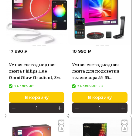
17 990 ₽
10 990 ₽
Умная светодиодная
Умная светодиодная
лента Philips Hue
лента для подсветки
OmniGlow Gradient, 3м
телевизора 55-65
(929004608001)
дюймов Govee WiFi RGB
В наличии: 11
В наличии: 20
Smart TV LED
В корзину
В корзину