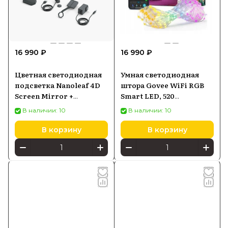
16 990 ₽
16 990 ₽
Цветная светодиодная
Умная светодиодная
подсветка Nanoleaf 4D
штора Govee WiFi RGB
Screen Mirror +
Smart LED, 520
Lightstrip Kit для ТВ до
светодиодов
В наличии: 10
В наличии: 10
85 (NF082K02-52LS)
В корзину
В корзину