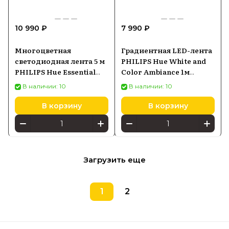
10 990 ₽
7 990 ₽
Многоцветная
Градиентная LED-лента
светодиодная лента 5 м
PHILIPS Hue White and
PHILIPS Hue Essential
Color Ambiance 1м
929004294901
удлинитель
В наличии: 10
В наличии: 10
8719514339989
В корзину
В корзину
Загрузить еще
1
2