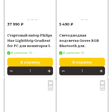
37 990 ₽
5 490 ₽
Стартовый набор Philips
Светодиодная
Hue LightStrip Gradient
подсветка Govee RGB
for PC для мониторов 32-
Bluetooth для
34 (929003498602)
телевизоров 46-60
В наличии: 10
В наличии: 10
дюймов H6179
В корзину
В корзину