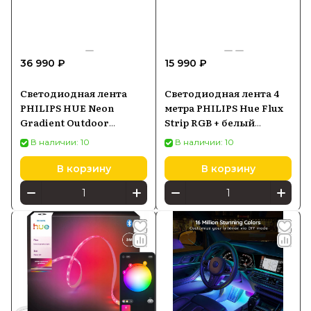
36 990 ₽
15 990 ₽
Светодиодная лента
Светодиодная лента 4
PHILIPS HUE Neon
метра PHILIPS Hue Flux
Gradient Outdoor
Strip RGB + белый
Lightstrip 8721103088734
929004610502
В наличии: 10
В наличии: 10
В корзину
В корзину