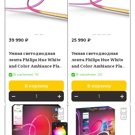
39 990 ₽
25 990 ₽
Умная светодиодная
Умная светодиодная
лента Philips Hue White
лента Philips Hue White
and Color Ambiance Play
and Color Ambiance Play
Gradient lightstrip для
Gradient lightstrip для
В наличии: 10
В наличии: 20
ТВ от 75 (929002422901)
ТВ 55- 60 (929002422701)
В корзину
В корзину