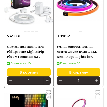
5 490 ₽
9 990 ₽
Светодиодная лента
Умная светодиодная
Philips Hue Lightstrip
лента Govee RGBIC LED
Plus V4 Base 2m 92
Neon Rope Lights for
(929002269101)
Desks 3м (H61C3)
В наличии: 10
В наличии: 10
В корзину
В корзину