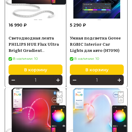
16 990 ₽
5 290 ₽
Светодиодная лента
Умная подсветка Govee
PHILIPS HUE Flux Ultra
RGBIC Interior Car
Bright Gradient
Lights для авто (H7090)
Lightstrip 3м
В наличии: 10
В наличии: 10
929004276602
В корзину
В корзину