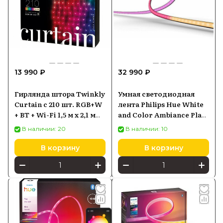
13 990 ₽
32 990 ₽
Гирлянда штора Twinkly
Умная светодиодная
Curtain с 210 шт. RGB+W
лента Philips Hue White
+ BT + Wi-Fi 1,5 м x 2,1 м
and Color Ambiance Play
(TWW210SPP-TEU)
Gradient lightstrip для
В наличии: 20
В наличии: 10
ТВ 65- 70 (929002422801)
В корзину
В корзину