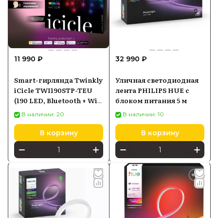
11 990 ₽
32 990 ₽
Smart-гирлянда Twinkly
Уличная светодиодная
iCicle TWI190STP-TEU
лента PHILIPS HUE с
(190 LED, Bluetooth + Wi-
блоком питания 5 м
Fi)
В наличии: 20
В наличии: 10
В корзину
В корзину