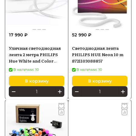
17 990 ₽
52 990 ₽
Уличная светодиодная
Светодиодная лента
лента 2 метра PHILIPS
PHILIPS HUE Neon 10 m
Hue White and Color
8721103088857
Ambiance 929002289002
В наличии: 10
В наличии: 10
В корзину
В корзину