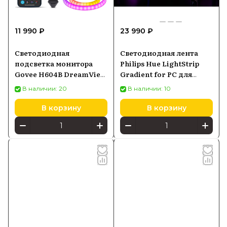
11 990 ₽
23 990 ₽
Светодиодная
Светодиодная лента
подсветка монитора
Philips Hue LightStrip
Govee H604B DreamView
Gradient for PC для
G1 RGBIC 24"- 32",
мониторов 24-27
В наличии: 20
В наличии: 10
светодиодная лента,
(929003498501)
Wi-Fi+Bluetooth
В корзину
В корзину