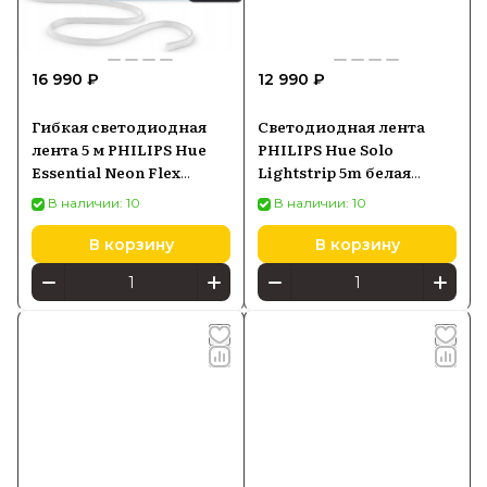
16 990 ₽
12 990 ₽
Гибкая светодиодная
Светодиодная лента
лента 5 м PHILIPS Hue
PHILIPS Hue Solo
Essential Neon Flex
Lightstrip 5m белая
929004295101
929003817002
В наличии: 10
В наличии: 10
В корзину
В корзину