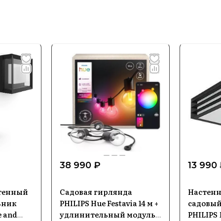
38 990 ₽
13 990
тенный
Садовая гирлянда
Настен
ьник
PHILIPS Hue Festavia 14 м +
садовый
e and
удлинительный модуль
PHILIPS