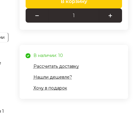
В корзину
ое
 и
о
а.
ии
нии
В наличии: 10
е
Рассчитать доставку
Нашли дешевле?
Хочу в подарок
ный
шим
 1