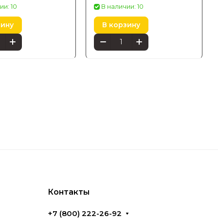
/Pn
черный 1742830P7
ии: 10
В наличии: 10
зину
В корзину
Контакты
+7 (800) 222-26-92