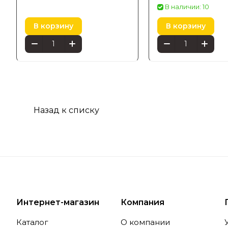
Color Ambiance E
В наличии: 10
черный 1743830P7
В корзину
В корзину
Назад к списку
Интернет-магазин
Компания
Каталог
О компании