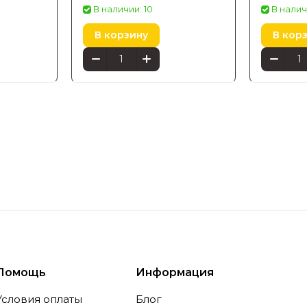
conic
Bluetooth 929004581906
17350/93
В наличии: 10
В налич
В корзину
В кор
Помощь
Информация
Условия оплаты
Блог