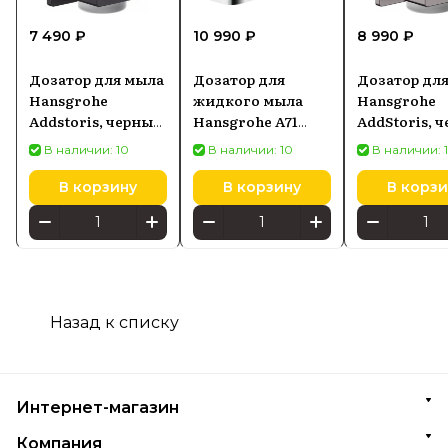
7 490 ₽
10 990 ₽
8 990 ₽
Дозатор для мыла
Дозатор для
Дозатор дл
Hansgrohe
жидкого мыла
Hansgrohe
Addstoris, черный
Hansgrohe A71
AddStoris, 
матовый/стекло
40468000
хром матов
В наличии: 10
В наличии: 10
В наличии: 
41745670
41745340
В корзину
В корзину
В корзи
Назад к списку
Интернет-магазин
Компания