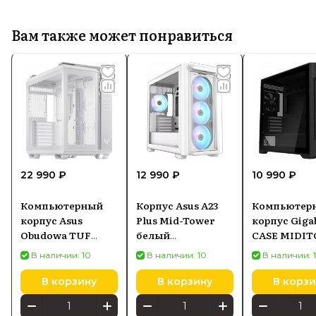
Вам также может понравиться
22 990 ₽
12 990 ₽
10 990 ₽
Компьютерный
Корпус Asus A23
Компьютер
корпус Asus
Plus Mid-Tower
корпус Giga
Obudowa TUF
белый
CASE MIDI
Gaming GT502
(90DC00K3B19010)
ATX W/O PSU
В наличии: 10
В наличии: 10
В наличии: 
PLUS TG ARGB
C102G Чер
Белый
В корзину
В корзину
В корзи