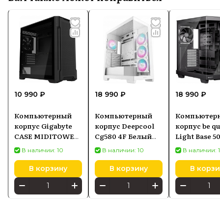
10 990 ₽
18 990 ₽
18 990 ₽
Компьютерный
Компьютерный
Компьютер
корпус Gigabyte
корпус Deepcool
корпус be qu
CASE MIDITOWER
Cg580 4F Белый
Light Base 5
ATX W/O PSU/GB-
Mid Tower Power
Tower
В наличии: 10
В наличии: 10
В наличии: 
C102G Черный
Supply Included No
Atx Ps2
В корзину
В корзину
В корзи