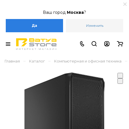
Ваш город
Москва
?
Да
Изменить
–
–
–
Главная
Каталог
Компьютерная и офисная техника