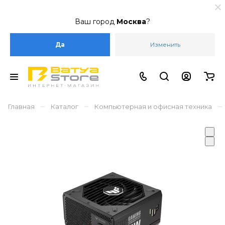
Ваш город
Москва
?
Да
Изменить
–
–
–
Главная
Каталог
Компьютерная и офисная техника