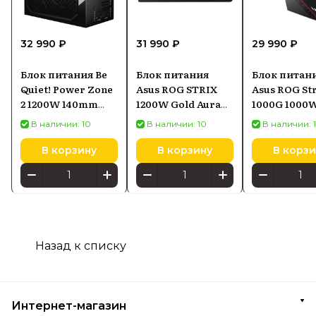
32 990 ₽
31 990 ₽
29 990 ₽
Блок питания Be
Блок питания
Блок питан
Quiet! Power Zone
Asus ROG STRIX
Asus ROG Str
2 1200W 140mm
1200W Gold Aura
1000G 1000
80+ Platinum
Edition черный
В наличии: 10
В наличии: 10
В наличии: 
В корзину
В корзину
В корзи
Назад к списку
Интернет-магазин