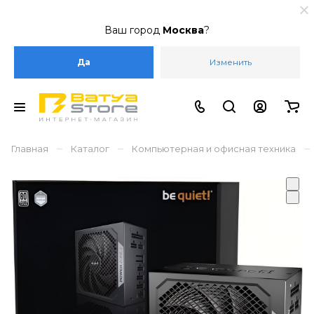
Ваш город
Москва
?
Да
Изменить
–
–
–
Главная
Каталог
Компьютерная и офисная техника