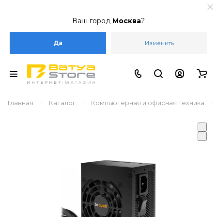
Ваш город
Москва
?
Да
Изменить
–
–
–
Главная
Каталог
Компьютерная и офисная техника