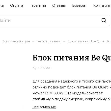
ка
Оплата
Гарантия
Отзывы
Возврат
Контакты
–
–
Комплектующие
Блоки питания
Блок питания Be Quiet! P
Блок питания Be Qu
Арт.
33644
Для создания надежного и тихого компьют
отлично подойдет блок питания Be Quiet! 
Power 13 M 550W. Эта модель сочетает
стабильную подачу энергии, современную
технологичность и удобство установки, что
Все описание