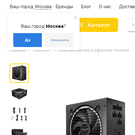
Ваш город
Москва
Бренды
Блог
О нас
Достав
Каталог
Ваш город
Москва
?
Да
Изменить
–
–
–
Главная
Каталог
Компьютерная и офисная техника