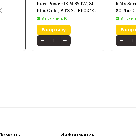
Pure Power 13 M 850W, 80
RMx Ser
)
Plus Gold, ATX 3.1 BP027EU
80 Plus 
135mm (
В наличии: 10
В налич
В корзину
В кор
Помощь
Информация