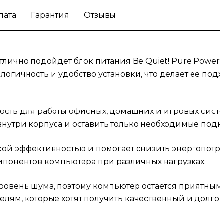
для своего ПК с блоком питания Be Quiet!
лата
Гарантия
Отзывы
лично подойдет блок питания Be Quiet! Pure Power 
логичность и удобство установки, что делает ее п
сть для работы офисных, домашних и игровых сист
 внутри корпуса и оставить только необходимые по
сокой эффективностью и помогает снизить энергопот
мпонентов компьютера при различных нагрузках.
овень шума, поэтому компьютер остается приятны
елям, которые хотят получить качественный и долг