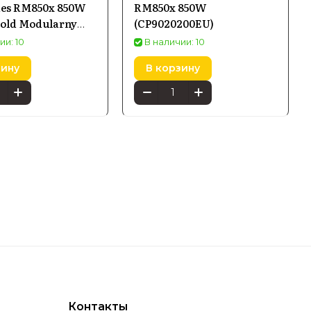
ies RM850x 850W
RM850x 850W
Gold Modularny
(CP9020200EU)
CP-9020093-EU)
ии: 10
В наличии: 10
зину
В корзину
Контакты