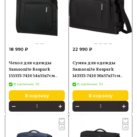
18 990 ₽
22 990 ₽
Чехол для одежды
Сумка для одежды
Samsonite Respark
Samsonite Respark
155333-7416 54x55x7см
143333-7416 36x57x17см
Ozone Black
62л Ozone Black
В наличии: 10
В наличии: 10
В корзину
В корзину