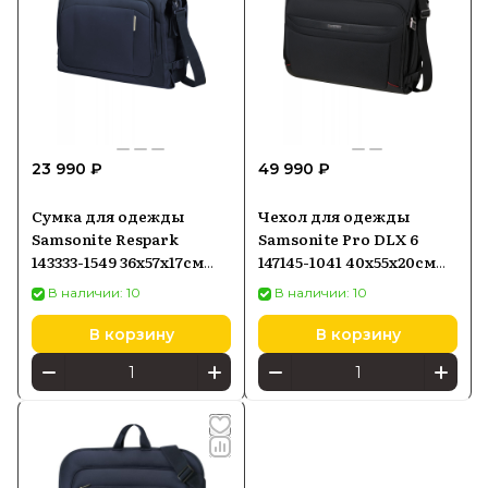
23 990 ₽
49 990 ₽
Сумка для одежды
Чехол для одежды
Samsonite Respark
Samsonite Pro DLX 6
143333-1549 36x57x17см
147145-1041 40x55x20см
62л Midnight Blue
Black
В наличии: 10
В наличии: 10
В корзину
В корзину