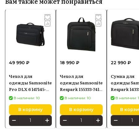
Вам также может понравиться
49 990 ₽
18 990 ₽
22 990 ₽
Чехол для
Чехол для
Сумка для
одежды Samsonite
одежды Samsonite
одежды Sam
Pro DLX 6 147145-
Respark 155333-7416
Respark 1433
1041 40x55x20см
54x55x7см Ozone
36x57x17см 6
В наличии: 10
В наличии: 10
В наличии: 
Black
Black
Ozone Black
В корзину
В корзину
В корзи