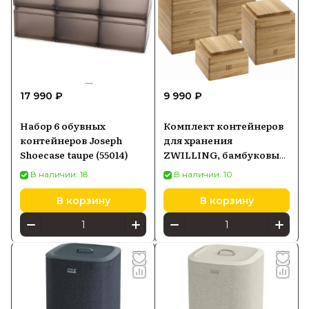
17 990 ₽
9 990 ₽
Набор 6 обувных
Комплект контейнеров
контейнеров Joseph
для хранения
Shoecase taupe (55014)
ZWILLING, бамбуковые,
4 элемента 35101400
В наличии: 18
В наличии: 10
В корзину
В корзину