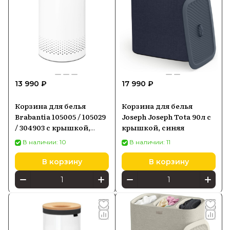
13 990 ₽
17 990 ₽
Корзина для белья
Корзина для белья
Brabantia 105005 / 105029
Joseph Joseph Tota 90л с
/ 304903 с крышкой,
крышкой, синяя
40х30х50 см, белый/
В наличии: 10
В наличии: 11
серая крышка
В корзину
В корзину