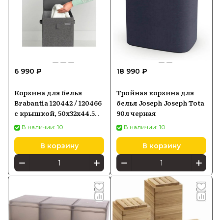
6 990 ₽
18 990 ₽
Корзина для белья
Тройная корзина для
Brabantia 120442 / 120466
белья Joseph Joseph Tota
с крышкой, 50х32х44.5
90л черная
см, серо-черный
В наличии: 10
В наличии: 10
В корзину
В корзину