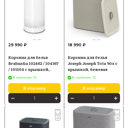
29 990 ₽
18 990 ₽
Корзина для белья
Корзина для белья
Brabantia 102462 / 104367
Joseph Joseph Tota 90л с
/ 105104 с крышкой,
крышкой, бежевая
60х30х70 см, белый/
В наличии: 10
В наличии: 10
оранжевый
В корзину
В корзину