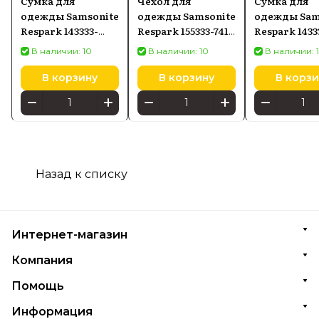
Сумка для
Чехол для
Сумка для
одежды Samsonite
одежды Samsonite
одежды Sam
Respark 143333-
Respark 155333-7416
Respark 1433
1549 36x57x17см 62л
54x55x7см Ozone
36x57x17см 6
В наличии: 10
В наличии: 10
В наличии: 
Midnight Blue
Black
Ozone Black
В корзину
В корзину
В корзи
Назад к списку
Интернет-магазин
Компания
Помощь
Информация