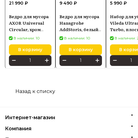
21 990 ₽
9 490 ₽
5 990 ₽
Ведро для мусора
Ведро для мусора
Набор для у
AXOR Universal
Hansgrohe
Vileda Ultr
Circular, хром
AddStoris, белый
Turbo, плос
42872000
матовый 41775700
швабра + ве
В наличии: 10
В наличии: 10
В наличии: 
отжимом-
центрифуга
В корзину
В корзину
В корзи
Назад к списку
Интернет-магазин
Компания