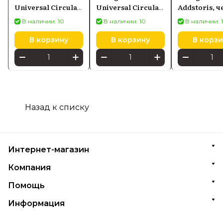
Universal Circular,
Universal Circular,
Addstoris, 
черный матовый
белый матовый
матовый/ст
В наличии: 10
В наличии: 10
В наличии: 
хром 42810340
42805700
41745670
В корзину
В корзину
В корзи
Назад к списку
Интернет-магазин
Компания
Помощь
Информация