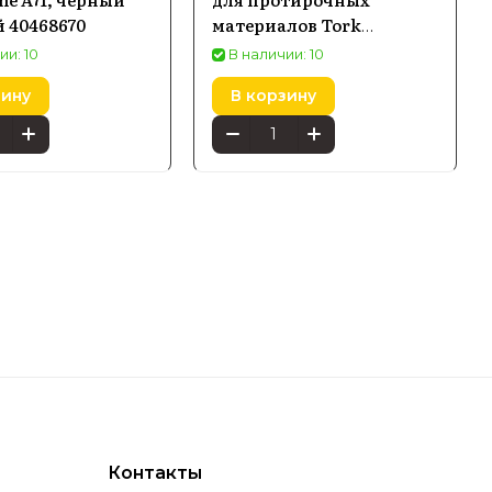
 40468670
материалов Tork
Performance в малых
ии: 10
В наличии: 10
рулонах, белый и
зину
В корзину
бирюзовый (653000)
Контакты