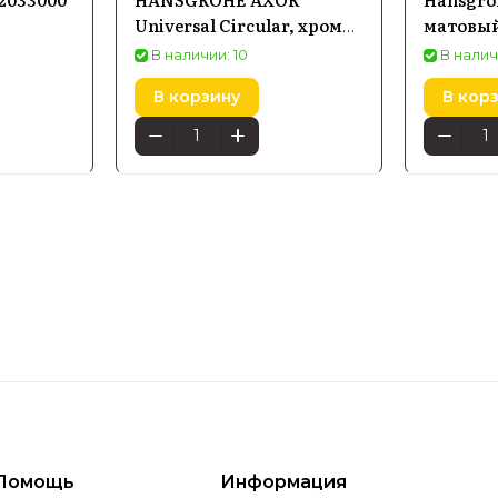
Universal Circular, хром
матовый
42810000
В наличии: 10
В налич
В корзину
В кор
Помощь
Информация