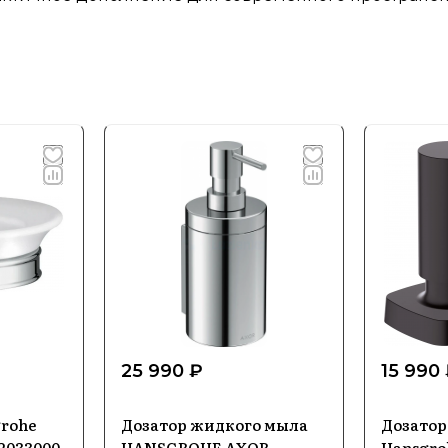
25 990 ₽
15 990
rohe
Дозатор жидкого мыла
Дозатор
2033000
HANSGROHE AXOR
Hansgro