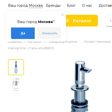
Ваш город
Москва
Бренды
Блог
О нас
Достав
Каталог
Ваш город
Москва
?
Да
Изменить
–
–
–
Главная
Каталог
Товары для дома
Хозяйственные
Hansgrohe, сталь 40418800