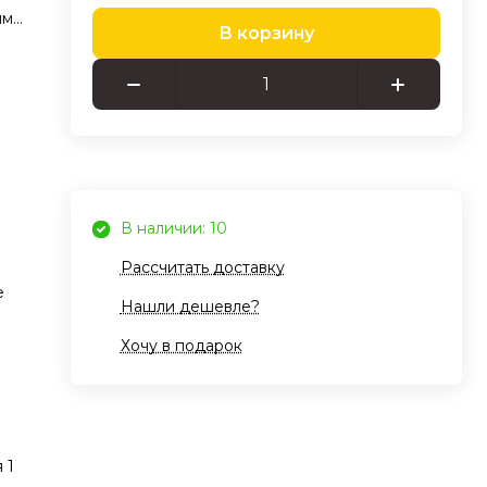
ым
В корзину
ания
ная
икой
В наличии: 10
уар
Рассчитать доставку
е
Нашли дешевле?
Хочу в подарок
 1