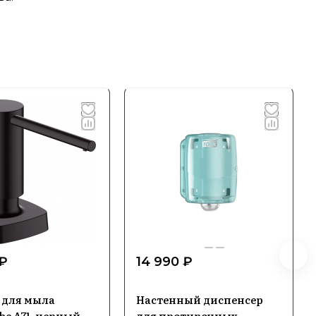
 ₽
14 990 ₽
 для мыла
Настенный диспенсер
he A71, черный
для протирочных