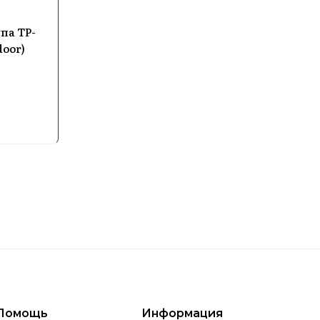
упа TP-
ройства Tp-Link можно в Batya Store — широкий кат
door)
Помощь
Информация