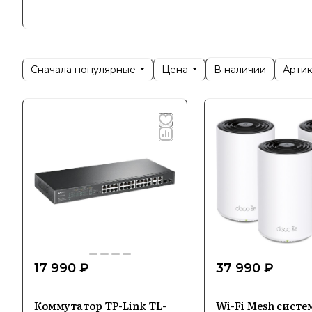
Позициони
себе пере
лидирующи
Сначала популярные
Цена
Арти
В наличии
Специ
В каталог
оборудова
так и про
Уникально
высокую с
17 990 ₽
37 990 ₽
инновацио
выбором д
Коммутатор TP-Link TL-
Wi-Fi Mesh систе