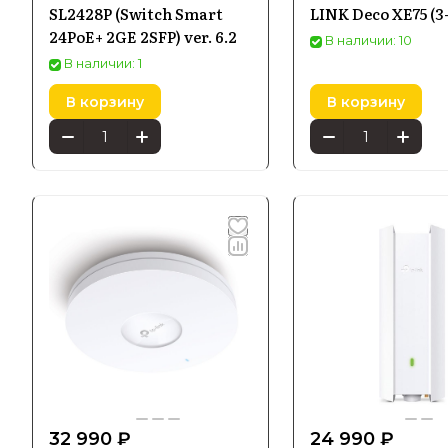
SL2428P (Switch Smart
LINK Deco XE75 (3
24PoE+ 2GE 2SFP) ver. 6.2
В наличии: 10
Особе
В наличии: 1
В корзину
В корзину
Попул
Среди наи
маршрутиз
специализ
Адапт
Tp-Link п
для домаш
32 990 ₽
24 990 ₽
и простот