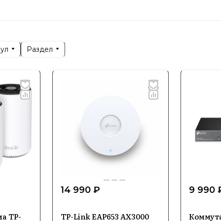
руя себя как инновационный и ориентированный на 
довые технологии и удобство эксплуатации. Это по
е позиции на рынке сетевого оборудования в Росс
кул
Раздел
ализация и ключевые напра
е Tp-Link представлены маршрутизаторы, усилители 
ние для организации беспроводных и проводных сет
фессиональные решения для различных сценариев 
сть бренда заключается в использовании современ
корость передачи данных и стабильное соединение. 
14 990 ₽
9 990 
нные разработки и постоянное совершенствование 
ля пользователей в России.
ма TP-
TP-Link EAP653 AX3000
Коммута