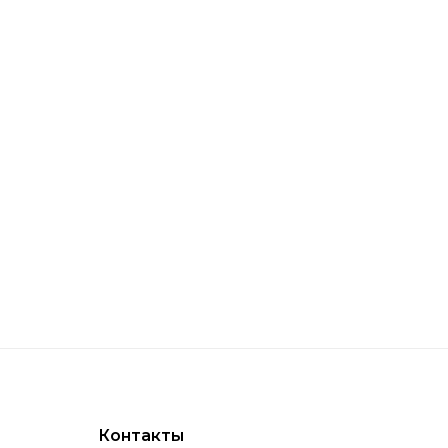
алог с гарантией магазина и доставкой по
Контакты