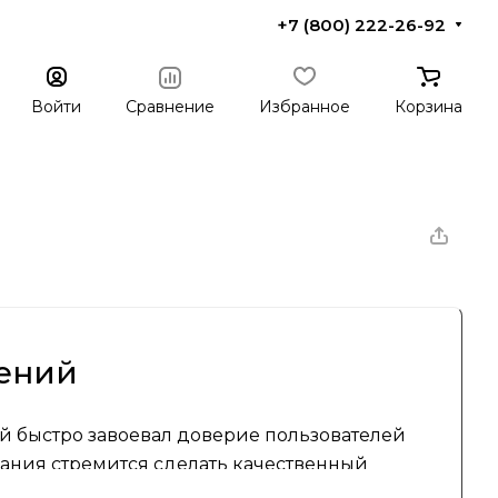
+7 (800) 222-26-92
Войти
Сравнение
Избранное
Корзина
шений
й быстро завоевал доверие пользователей
ания стремится сделать качественный
мент продуктов для дома и офиса.