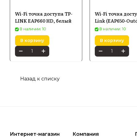
Wi-Fi точка доступа TP-
Wi-Fi точка дост
Купить уст
LINK EAP660 HD, белый
Link (EAP650-Out
России
В наличии: 10
В наличии: 10
В корзину
В корзину
Назад к списку
Интернет-магазин
Компания