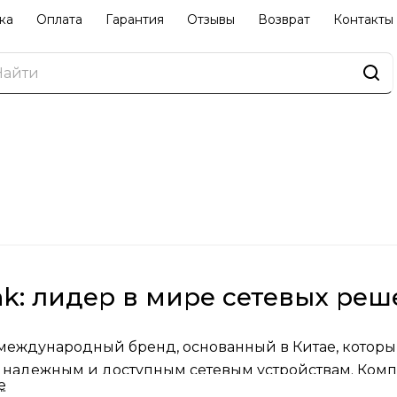
ка
Оплата
Гарантия
Отзывы
Возврат
Контакты
nk: лидер в мире сетевых ре
 международный бренд, основанный в Китае, которы
 надежным и доступным сетевым устройствам. Комп
е
доступным для каждого, предлагая широкий ассорти