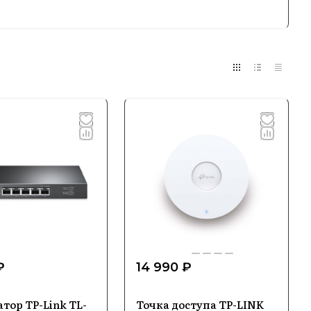
пользователя бренд, Tp-Link сочетает в
зволяет компании уверенно занимать
ии и по всему миру.
вления
сигнала, коммутаторы, адаптеры и другое
ей. Ассортимент охватывает как бытовые,
использования.
ных технологий, которые обеспечивают
В основе успеха Tp-Link лежат
₽
14 990 ₽
продуктов, что делает их надежным
тор TP-Link TL-
Точка доступа TP-LINK