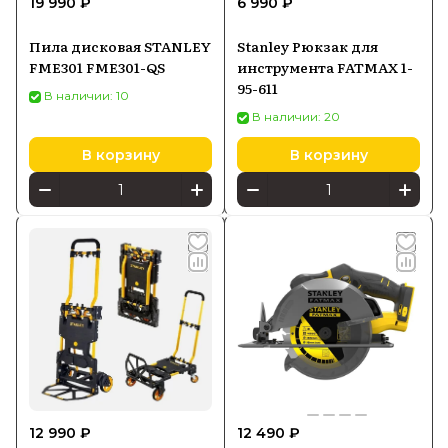
19 990 ₽
6 990 ₽
Stanley зарекомендовала себя как
Пила дисковая STANLEY
Stanley Рюкзак для
надежный производитель, предлагая
FME301 FME301-QS
инструмента FATMAX 1-
инструменты с высоким качеством и
95-611
В наличии: 10
инновационными решениями для
В наличии: 20
удобства пользователей.
В корзину
В корзину
12 990 ₽
12 490 ₽