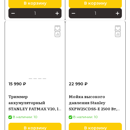
В корзину
В корзину
15 990 ₽
22 990 ₽
Триммер
Мойка высокого
аккумуляторный
давления Stanley
STANLEY FATMAX V20, 18
SXPW25CDSS-E 2500 Вт,
В, 7200 об/мин, без АКБ и
170 бар
В наличии: 10
В наличии: 10
ЗУ, SFMSTB930B
В корзину
В корзину