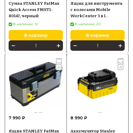
Сумка STANLEY FatMax
Ящик для инструмента
Quick Access FMST1-
с колесами Mobile
80147, черный
WorkCenter 3 в 1
STANLEY 1-70-326
В наличии: 10
В наличии: 20
В корзину
В корзину
7 990 ₽
8 990 ₽
Ящик STANLEY FatMax
Аккумулятор Stanley