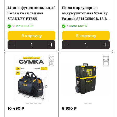
Многофункциональный
Пила циркулярная
Тележка складная
аккумуляторная Stanley
STANLEY FT585
Fatmax SFMCS500B, 18 В
Li-ion без АКБ и ЗУ, 165
В наличии: 10
В наличии: 17
мм
В корзину
В корзину
10 490 ₽
8 990 ₽