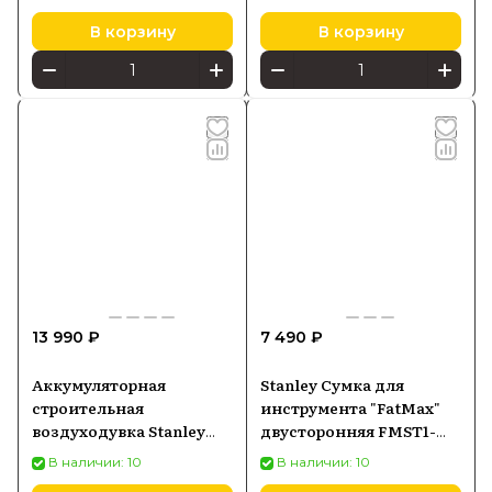
А·ч АКБ, ЗУ
В корзину
В корзину
13 990 ₽
7 490 ₽
Аккумуляторная
Stanley Сумка для
строительная
инструмента "FatMax"
воздуходувка Stanley
двусторонняя FMST1-
FATMAX V20 SFMCBL01B
73607 1-73-607
В наличии: 10
В наличии: 10
18 В, без АКБ и ЗУ