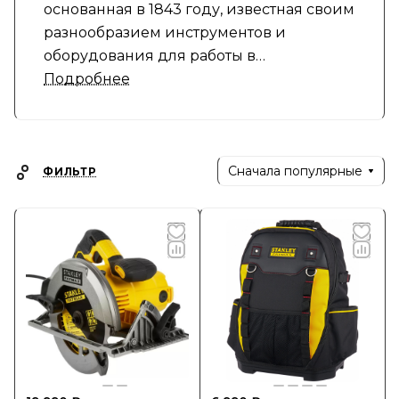
основанная в 1843 году, известная своим
разнообразием инструментов и
оборудования для работы в
строительстве, ремонте и DIY-проектах.
Подробнее
Компания предлагает:
- Ручные инструменты (гвоздевые
Сначала популярные
ФИЛЬТР
молотки, отвертки, плоскогубцы и т.д.)
- Измерительные инструменты (рулетки,
уровни и лазерные дальномеры)
- Профессиональные
электроинструменты (долото, дрели и
шлифовальные машины)
- Хранение и организацию
инструментов (ящики, сумки и системы
хранения)