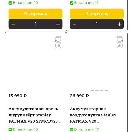
АКБ и ЗУ
В наличии: 10
В наличии: 19
В корзину
В корзину
13 990 ₽
26 990 ₽
Аккумуляторная дрель-
Аккумуляторная
шуруповёрт Stanley
воздуходувка Stanley
FATMAX V20 SFMCD725B
FATMAX V20
18 В, без АКБ и ЗУ
SFMCBL730M1 18 В, 1×4,0
В наличии: 10
В наличии: 10