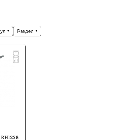
емление сделать повседневные задачи проще и при
руясь как бренд, ориентированный на домашнее и
ля создания уюта и комфорта. Это техника, которая 
кул
Раздел
делами, облегчая жизнь каждого пользователя и по
ализация и ключевые напра
нт продукции Rowenta охватывает широкий спектр к
 и приборов для ухода за волосами. Все товары ра
 обеспечивая надежность и удобство в повседневно
успеха бренда лежат передовые технологии, напра
сти техники. Компания активно применяет иннова
 RH1238
а рынке: интеллектуальные системы терморегуляци