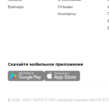
Особое вн
Бренды
Отзывы
интеллект
Контакты
только эф
использов
Купить бы
доставкой
Скачайте мобильное приложение
© 2026 , ООО "БАТЯ СТОР", интернет-магазин BATYA ST