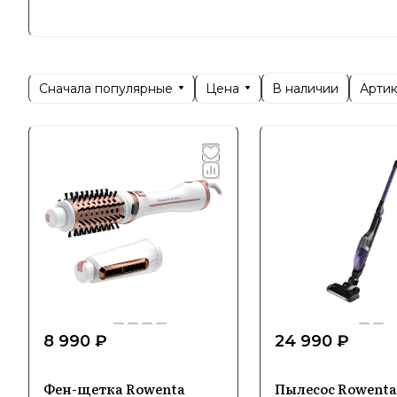
лежит стр
Позициони
решения д
Сначала популярные
Цена
Арти
В наличии
бытовыми 
детали.
Специ
Ассортиме
пылесосов
условиях,
8 990 ₽
24 990 ₽
В основе 
безопасно
Фен-щетка Rowenta
Пылесос Rowenta
Rowenta н