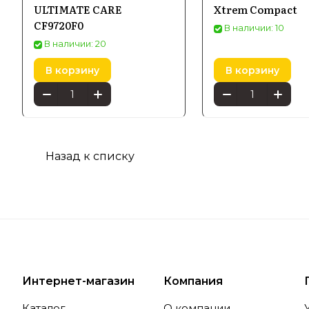
ULTIMATE CARE
Xtrem Compact
эргономич
CF9720F0
В наличии: 10
В наличии: 20
В корзину
В корзину
Особе
Попул
Назад к списку
Среди асс
удобством
минимальн
популярно
Интернет-магазин
Компания
Технол
Каталог
О компании