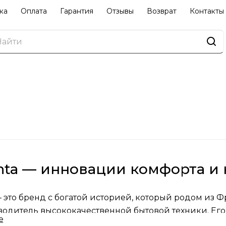
ка
Оплата
Гарантия
Отзывы
Возврат
Контакты
ta — инновации комфорта и 
 это бренд с богатой историей, который родом из 
водитель высококачественной бытовой техники. Ег
е
одаря сочетанию функциональности и современног