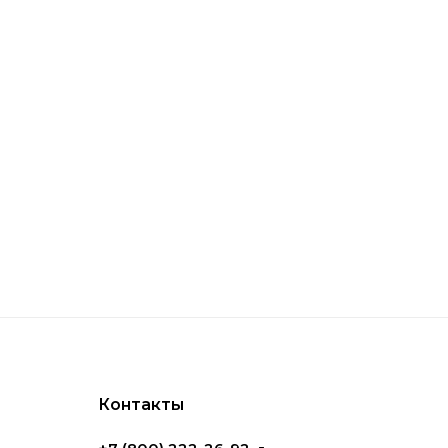
обной и долговечной.
enta
которые славятся своей надежностью и
обеспечивают мощную подачу пара при
него применения. В категории пылесосов
нтирующие чистоту воздуха в помещении.
Контакты