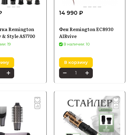
₽
14 990 ₽
тка Remington
Фен Remington EC8930
 & Style AS7700
AIRvive
ии: 19
В наличии: 10
зину
В корзину