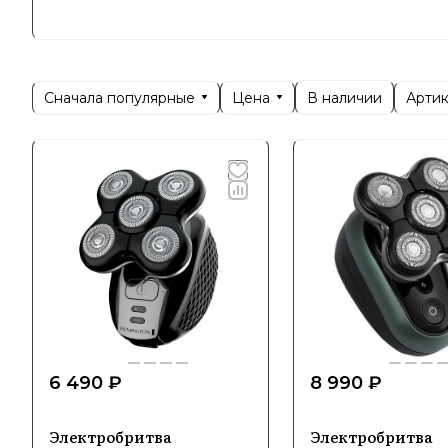
- Электро
- Фены и 
профессио
Сначала популярные
Цена
Арти
В наличии
- Бритвы 
- Уход за 
Remington
функциона
6 490 ₽
8 990 ₽
Электробритва
Электробритва