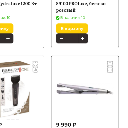
ydraluxe 1200 Вт
S9100 PROluxe, бежево-
розовый
ии: 10
В наличии: 10
зину
В корзину
₽
9 990 ₽