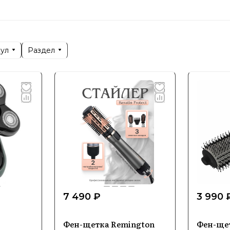
бритвы: различные модели для комфортного и гладко
утюжки для волос: устройства для укладки и ухода 
нальные результаты.
кул
Раздел
и триммеры: инструменты для стрижки и ухода за бор
телом: устройства для ухода за кожей, такие как эп
 ориентируется на современные тенденции и потре
льные решения для каждого.
7 490 ₽
3 990 
Фен-щетка Remington
Фен-ще