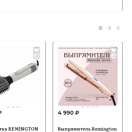
го бритья.
за волосами, обеспечивающие
одой и whiskers.
иляторы и наборы для маникюра.
бности пользователей, предлагая
₽
4 990 ₽
тка REMINGTON
Выпрямитель Remington