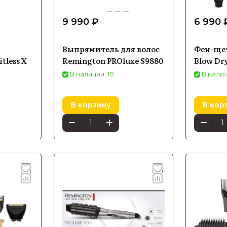
9 990 ₽
6 990 
Выпрямитель для волос
Фен-ще
tless X
Remington PROluxe S9880
Blow Dry
В наличии: 10
В налич
В корзину
В кор