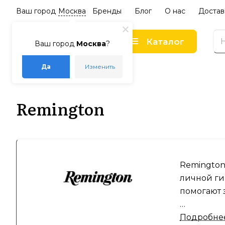
Ваш город
Москва
Бренды
Блог
О нас
Достав
Каталог
Ваш город
Москва
?
Да
Изменить
–
–
Главная
Бренды
Remington
Remington
Remington
личной ги
помогают 
Продукция
Подробне