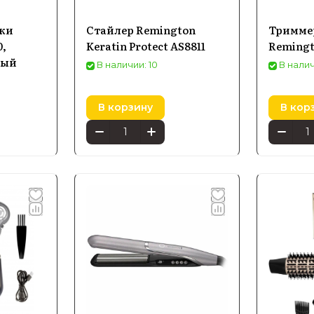
жки
Стайлер Remington
Триммер
0,
Keratin Protect AS8811
Remingt
тый
В наличии: 10
В налич
В корзину
В кор