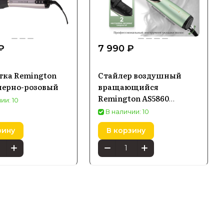
 ₽
7 990 ₽
тка Remington
Стайлер воздушный
черно-розовый
вращающийся
Remington AS5860
ии: 10
Botanicals
В наличии: 10
зину
В корзину