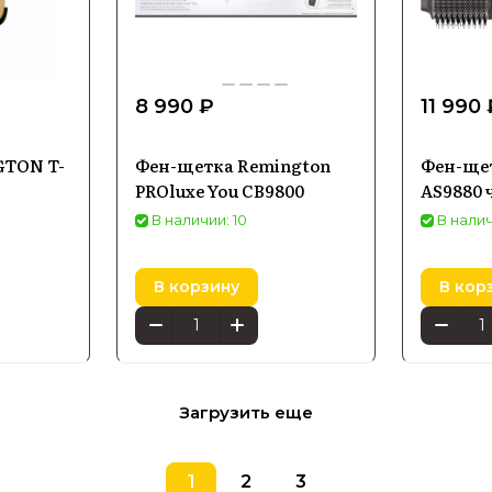
8 990 ₽
11 990
TON T-
Фен-щетка Remington
Фен-ще
PROluxe You CB9800
AS9880 
В наличии: 10
В налич
В корзину
В кор
Загрузить еще
1
2
3