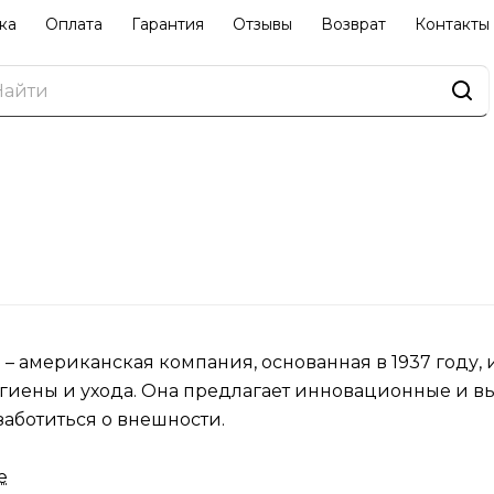
ка
Оплата
Гарантия
Отзывы
Возврат
Контакты
 – американская компания, основанная в 1937 году,
гиены и ухода. Она предлагает инновационные и в
заботиться о внешности.
 компании включает:
е