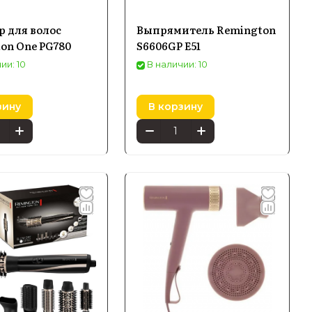
 для волос
Выпрямитель Remington
on One PG780
S6606GP E51
ии: 10
В наличии: 10
зину
В корзину