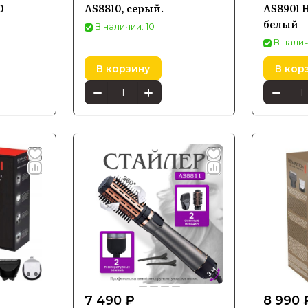
0
AS8810, сeрый.
AS8901 H
белый
В наличии: 10
В налич
В корзину
В кор
7 490 ₽
8 990 