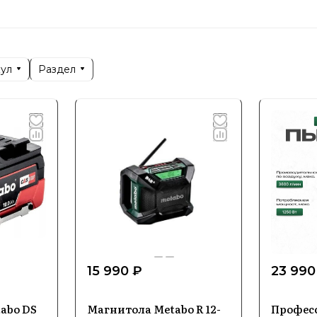
дрели и ударные дрели
ерты
е шлифовальные машины
торы и молотки
кул
Раздел
и инструменты для деревообработки
вестна своим акцентом на качество, надежность и и
и для профессионального использования и требов
15 990 ₽
23 990
abo DS
Магнитола Metabo R 12-
Профес