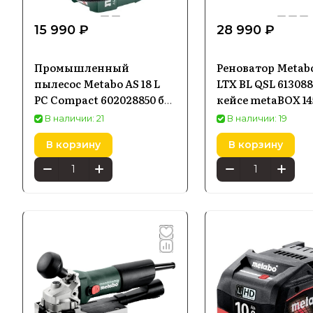
15 990 ₽
28 990 ₽
Промышленный
Реноватор Metabo
пылесос Metabo AS 18 L
LTX BL QSL 613088
PC Compact 602028850 без
кейсе metaBOX 14
акб и зу
АКБ и ЗУ
В наличии: 21
В наличии: 19
В корзину
В корзину