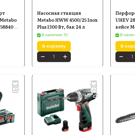
рт
Насосная станция
Перфор
Metabo
Metabo HWW 4500/25 Inox
UHEV 28
358840 в
Plus 1300 Вт, бак 24 л
кейсе M
(6007135
В наличии: 10
В налич
В корзину
В кор