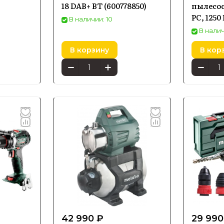
18 DAB+ BT (600778850)
пылесос
PC, 1250
В наличии: 10
В налич
В корзину
В кор
42 990 ₽
29 990