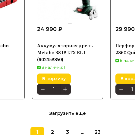
24 990 ₽
29 990
tabo
Аккумуляторная дрель
Перфор
Metabo BS 18 LTX BL I
2860 Qu
(602358850)
В налич
В наличии: 11
В корзину
В кор
Загрузить еще
1
2
3
...
23