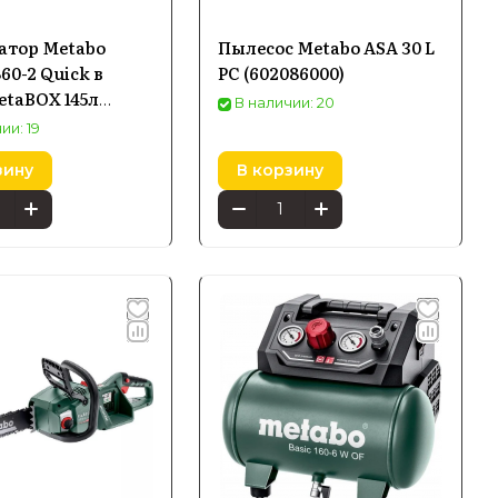
атор Metabo
Пылесос Metabo ASA 30 L
60-2 Quick в
PC (602086000)
etaBOX 145л
В наличии: 20
00)
ии: 19
зину
В корзину