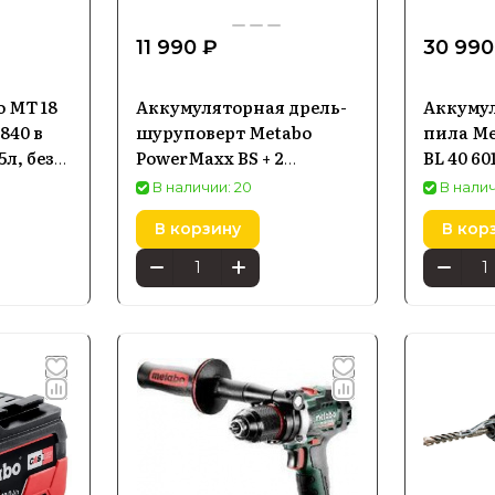
11 990 ₽
30 990
 MT 18
Аккумуляторная дрель-
Аккуму
840 в
шуруповерт Metabo
пила Me
5л, без
PowerMaxx BS + 2
BL 40 60
аккумулятора Li-Ion
В наличии: 20
В налич
12V/2.0Ah 600984500
В корзину
В кор