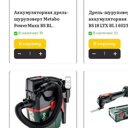
Аккумуляторная дрель-
Дрель-шурупове
шуруповерт Metabo
аккумуляторная 
PowerMaxx BS BL
BS 18 LTX BL I 602
601721500
кейсе metaBOX
В наличии: 19
В наличии: 10
В корзину
В корзину