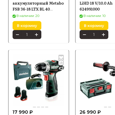
аккумуляторный Metabo
LiHD 18 V/10.0 Ah
FSB 36-18 LTX BL 40
624991000
601611850 без акб и ЗУ
В наличии: 20
В наличии: 10
В корзину
В корзину
17 990 ₽
26 990 ₽