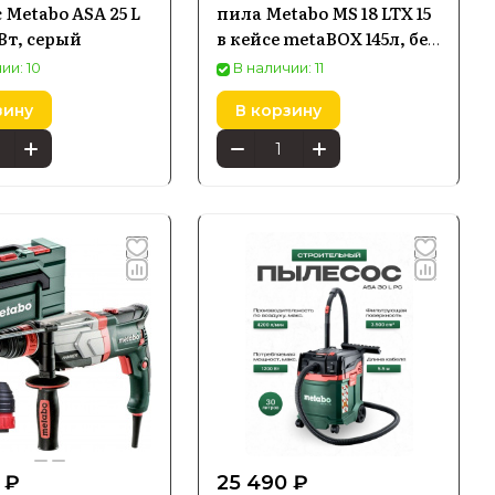
 Metabo ASA 25 L
пила Metabo MS 18 LTX 15
 Вт, серый
в кейсе metaBOX 145л, без
АКБ и ЗУ (600856840)
ии: 10
В наличии: 11
зину
В корзину
 ₽
25 490 ₽