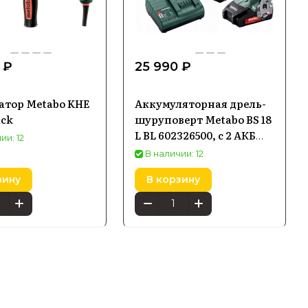
 ₽
25 990 ₽
атор Metabo KHE
Аккумуляторная дрель-
ick
шуруповерт Metabo BS 18
L BL 602326500, с 2 АКБ
ии: 12
18V/2.0Ah, ЗУ, кейс
В наличии: 12
зину
В корзину