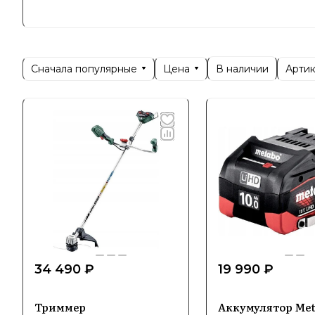
- Электро
- Шурупов
- Угловы
- Перфора
Сначала популярные
Цена
Арти
В наличии
- Станки 
Metabo из
идеальным
34 490 ₽
19 990 ₽
Триммер
Аккумулятор Met