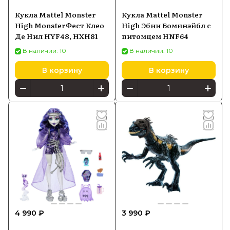
Кукла Mattel Monster
Кукла Mattel Monster
High MonsterФест Клео
High Эбии Боминэйбл с
Де Нил HYF48, HXH81
питомцем HNF64
В наличии: 10
В наличии: 10
В корзину
В корзину
4 990 ₽
3 990 ₽