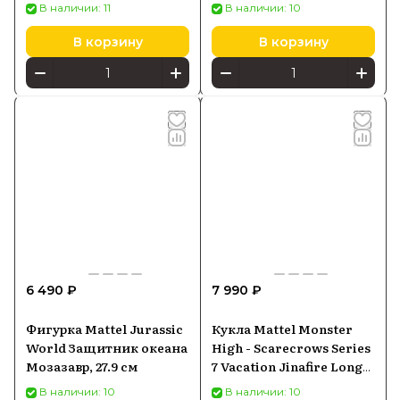
GYC94/GYW86
Mosasaurus JJP80 JCH00
В наличии: 11
В наличии: 10
В корзину
В корзину
6 490 ₽
7 990 ₽
Фигурка Mattel Jurassic
Кукла Mattel Monster
World Защитник океана
High - Scarecrows Series
Мозазавр, 27.9 см
7 Vacation Jinafire Long
Doll JDR52
В наличии: 10
В наличии: 10