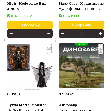
High - Нефера де Нил
Pixar Cars - Машинки из
JDR48
мультфильма Тачки -
Мобильная
В наличии: 10
В наличии: 11
покрасочная
мастерская. Набор
В корзину
В корзину
смены цвета с
транспортером и
меняющий цвет
автомобиль Молния
МакКуин HPD82
8 990 ₽
8 990 ₽
Кукла Mattel Monster
Динозавр
High - Elvira Lord of
Tyrannosaurus Rex