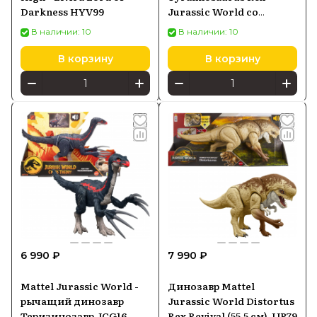
Darkness HYV99
Jurassic World со
звуком Тиранозавр Рекс
В наличии: 10
В наличии: 10
53 см Mattel HDY55
В корзину
В корзину
6 990 ₽
7 990 ₽
Mattel Jurassic World -
Динозавр Mattel
рычащий динозавр
Jurassic World Distortus
Теризинозавр JCG16
Rex Revival (55,5 см) JJP79