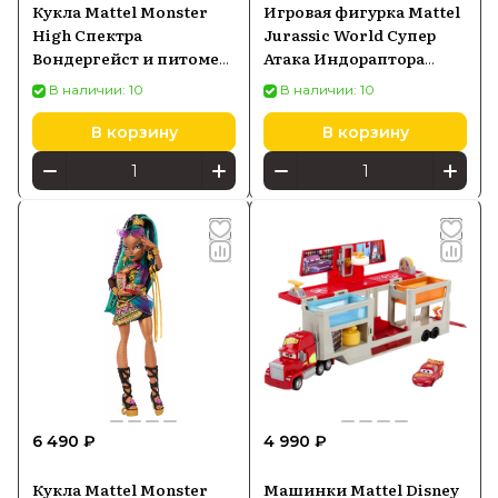
Кукла Mattel Monster
Игровая фигурка Mattel
High Спектра
Jurassic World Супер
Вондергейст и питомец
Атака Индораптора
Руэнский хорек HXH77
HKY12
В наличии: 10
В наличии: 10
В корзину
В корзину
6 490 ₽
4 990 ₽
Кукла Mattel Monster
Машинки Mattel Disney