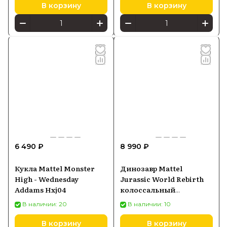
В корзину
В корзину
6 490 ₽
8 990 ₽
Кукла Mattel Monster
Динозавр Mattel
High - Wednesday
Jurassic World Rebirth
Addams Hxj04
колоссальный
тираннозавр JBG52
В наличии: 20
В наличии: 10
В корзину
В корзину