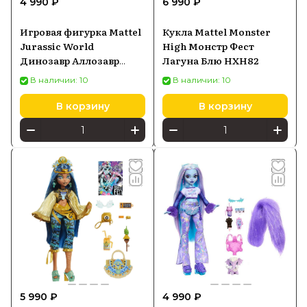
4 990 ₽
6 990 ₽
Компания уделяет внимание качеству и
Игровая фигурка Mattel
Кукла Mattel Monster
безопасности своей продукции, чтобы
Jurassic World
High Монстр Фест
обеспечить положительный опыт игры
Динозавр Аллозавр
Лагуна Блю HXH82
HRX50
для детей в разных возрастных группах.
В наличии: 10
В наличии: 10
В корзину
В корзину
5 990 ₽
4 990 ₽