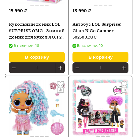
Store с официальной гарантией и
15 990 ₽
13 990 ₽
быстрой доставкой по России.
Кукольный домик LOL
Автобус LOL Surprise!
SURPRISE OMG - Зимний
Glam N Go Camper
домик для кукол ЛОЛ 2
502500EUC
этажа + 45 аксессуаров
В наличии: 16
В наличии: 10
120001
В корзину
В корзину