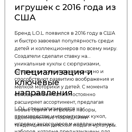
игрушек с 2016 года из
США
Бренд L.O.L. появился в 2016 году в США
и быстро завоевал популярность среди
детей и коллекционеров по всему миру.
Создатели сделали ставку на
уникальные куклы с сюрпризами,
Специализация и
которые не только развлекают, но и
способствуют развитию воображения и
ключевые
мелкой моторики у детей. С момента
направления
основания компания постоянно
расширяет ассортимент, предлагая
L.O.L. специализируется на
новые серии и игровые наборы,
производстве интерактивных кукол,
вдохновленные последними
игровых аксессуаров и коллекционных
тенденциями детской моды и культуры.
наборов, которые предназначены для