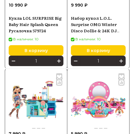
10 990 ₽
9 990 ₽
Кукла LOL SURPRISE Big
Набор кукол L.O.L.
Baby Hair Splash Queen
Surprise OMG Winter
Русалочка 579724
Disco Dollie & 24K DJ
426165
В наличии: 10
В наличии: 10
В корзину
В корзину
7 990 ₽
5 990 ₽