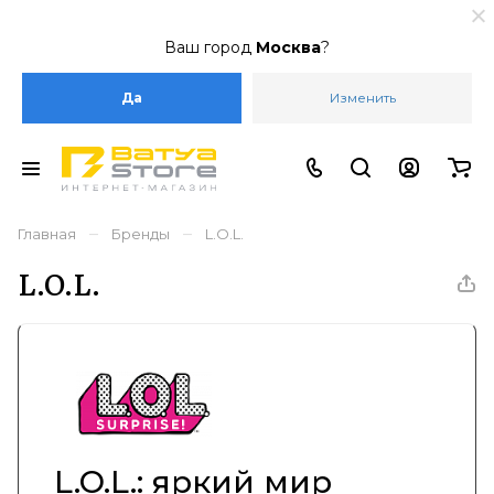
Ваш город
Москва
?
Да
Изменить
–
–
Главная
Бренды
L.O.L.
L.O.L.
L.O.L.: яркий мир