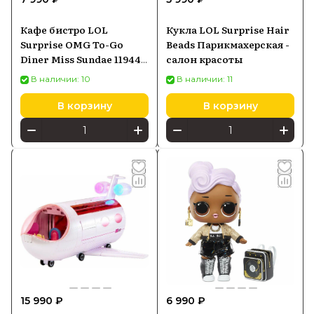
Кафе бистро LOL
Кукла LOL Surprise Hair
Surprise OMG To-Go
Beads Парикмахерская -
Diner Miss Sundae 119449
салон красоты
набор с кухней
В наличии: 10
В наличии: 11
В корзину
В корзину
15 990 ₽
6 990 ₽