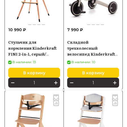
Kinderkraft универсальным решением
для активных семей.
Купить детские товары Kinderkraft
10 990 ₽
7 990 ₽
можно в Batya Store с официальной
гарантией производителя и быстрой
Стульчик для
Складной
доставкой по России, где представлен
кормления Kinderkraft
трехколесный
полный каталог продукции по
FINI 2-in-1, серый/
велосипед Kinderkraft
дерево
выгодной цене.
4TRIKE, серый
В наличии: 13
В наличии: 10
В корзину
В корзину