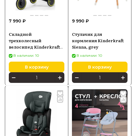
7 990 ₽
9 990 ₽
Складной
Стульчик для
трехколесный
кормления Kinderkraft
велосипед Kinderkraft
Sienna, grey
4TRIKE, черный
В наличии: 10
В наличии: 10
В корзину
В корзину