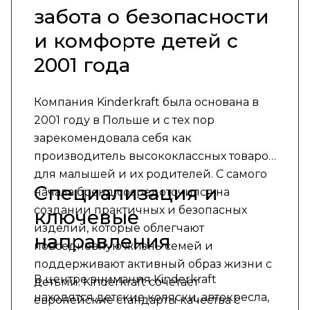
забота о безопасности
и комфорте детей с
2001 года
Компания Kinderkraft была основана в
2001 году в Польше и с тех пор
зарекомендовала себя как
производитель высококлассных товаров
для малышей и их родителей. С самого
Специализация и
начала бренд сосредоточился на
создании практичных и безопасных
ключевые
изделий, которые облегчают
направления
повседневную жизнь семей и
поддерживают активный образ жизни с
В центре внимания Kinderkraft
детьми. Kinderkraft сочетает
находятся детские коляски, автокресла,
европейские стандарты качества с