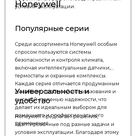
Honeywell
условий эксплуатации.
Популярные серии
Среди ассортимента Honeywell особым
спросом пользуются системы
безопасности и контроля климата,
включая интеллектуальные датчики,
термостаты и охранные комплексы.
Каждая серия отличается продуманным
Универсальность и
дизайном, простотой использования и
удобство
высокой степенью надежности, что
делает их идеальным выбором для
домашнего и профессионального
Honeywell предлагает решения,
применения.
адаптированные под разные задачи и
условия эксплуатации. Благодаря этому