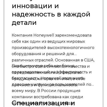
инновации и
надежность в каждой
детали
Компания Honeywell зарекомендовала
себя как один из ведущих мировых
производителей высокотехнологичного
оборудования и решений для
различных отраслей. Основанная в США,
Позиционируя себя как бренд,
она быстро стала символом качества и
ориентированный на эффективность и
передовых технологий, предлагая
безопасность, Honeywell заслужила
продукцию, которая сочетает в себе
доверие миллионов пользователей по
прочность и функциональность.
всему миру. В России продукция
компании востребована как среди
Специализация и
частных клиентов, так и среди