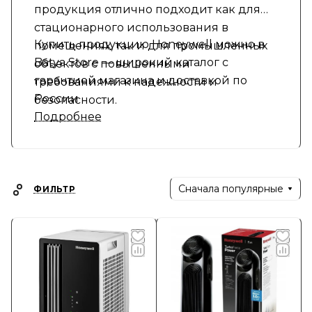
продукция отлично подходит как для
стационарного использования в
Купить продукцию Honeywell можно в
помещениях, так и для промышленных
Batya Store — широкий каталог с
объектов с повышенными
гарантией магазина и доставкой по
требованиями к надежности и
России
безопасности.
Подробнее
Сначала популярные
ФИЛЬТР