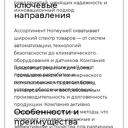
предприятий, ценящих надежность и
ключевые
инновационный подход.
направления
Ассортимент Honeywell охватывает
широкий спектр товаров — от систем
автоматизации, технологий
безопасности до климатического
оборудования и датчиков. Компания
В основе успеха Honeywell лежат
предлагает решения для дома,
передовые разработки и
промышленности и коммерческого
технологическое превосходство,
использования, что делает бренд
которые обеспечивают высокую
универсальным и востребованным.
производительность и долговечность
продукции. Компания активно
Особенности и
внедряет инновационные методы, что
позволяет создавать надежные и
преимущества
эффективные устройства для различных