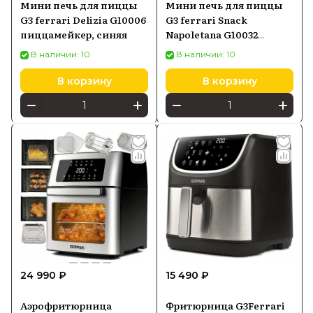
Мини печь для пиццы
Мини печь для пиццы
G3 ferrari Delizia G10006
G3 ferrari Snack
пиццамейкер, синяя
Napoletana G10032
пиццамейкер
В наличии: 10
В наличии: 10
В корзину
В корзину
24 990 ₽
15 490 ₽
Аэрофритюрница
Фритюрница G3Ferrari