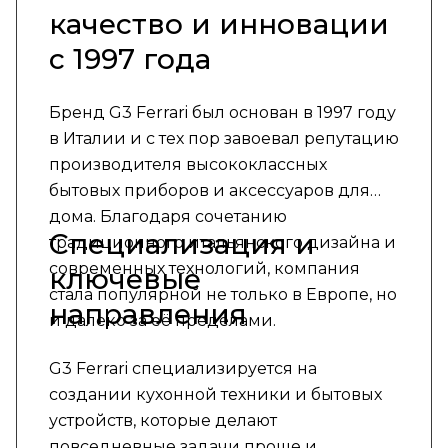
качество и инновации
с 1997 года
Бренд G3 Ferrari был основан в 1997 году
в Италии и с тех пор завоевал репутацию
производителя высококлассных
бытовых приборов и аксессуаров для
дома. Благодаря сочетанию
Специализация и
традиционного итальянского дизайна и
современных технологий, компания
ключевые
стала популярной не только в Европе, но
направления
и далеко за её пределами.
G3 Ferrari специализируется на
создании кухонной техники и бытовых
устройств, которые делают
повседневные задачи проще и