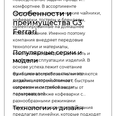
комфортнее. В ассортименте
Особенности и
представлены электрические чайники,
кофеварки, тостеры и блендеры,
преимущества G3
ориентированные на домашнее
Ferrari
использование. Именно поэтому
компания внедряет передовые
технологии и материалы,
Популярные серии и
обеспечивающие долговечность и
модели
удобство эксплуатации изделий. В
основе успеха лежит сочетание
функциональности и стильного
Наиболее востребованными являются
дизайна, который отвечает
модели электрочайников с быстрым
современным требованиям
нагревом и системой защиты от
пользователей.
перегрева, а также кофеварки с
разнообразными режимами
Технологии и дизайн
приготовления напитков. Компания
предлагает линейки, которые подходят