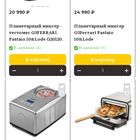
20 990 ₽
24 990 ₽
Планетарный миксер -
Планетарный миксер
тестомес G3FERRARI
G3Ferrari Pastaio
Pastaio 10&Lode G20120
10&Lode
профессиональный
В наличии: 20
В наличии: 10
чаша 10 литров
В корзину
В корзину